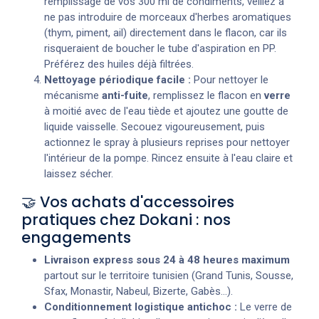
remplissage de vos 300 ml de condiments, veillez à
ne pas introduire de morceaux d'herbes aromatiques
(thym, piment, ail) directement dans le flacon, car ils
risqueraient de boucher le tube d'aspiration en PP.
Préférez des huiles déjà filtrées.
Nettoyage périodique facile :
Pour nettoyer le
mécanisme
anti-fuite
, remplissez le flacon en
verre
à moitié avec de l'eau tiède et ajoutez une goutte de
liquide vaisselle. Secouez vigoureusement, puis
actionnez le spray à plusieurs reprises pour nettoyer
l'intérieur de la pompe. Rincez ensuite à l'eau claire et
laissez sécher.
🤝 Vos achats d'accessoires
pratiques chez Dokani : nos
engagements
Livraison express sous 24 à 48 heures maximum
partout sur le territoire tunisien (Grand Tunis, Sousse,
Sfax, Monastir, Nabeul, Bizerte, Gabès...).
Conditionnement logistique antichoc :
Le verre de