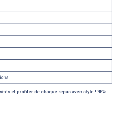
ions
ités et profiter de chaque repas avec style !
🍽️💫