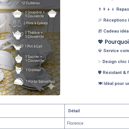
👨‍👩‍👧‍👦
Repas 
🎉
Réceptions 
🎁
Cadeau idéa
💖 Pourquoi 
💎
Service com
✨
Design chic 
🛡️
Résistant & f
🍽️
Idéal pour 
Détail
Florence