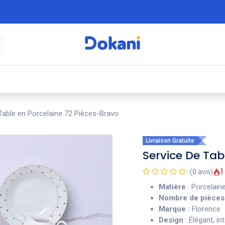
é
⚡ Électroménager
🍳 Cuisine
🍽️ Art
Table en Porcelaine 72 Pièces-Bravo
Livraison Gratuite
Service De Tab
1
(0 avis)
Matière
: Porcelaine
Nombre de pièces
Marque :
Florence
Design
: Élégant, in