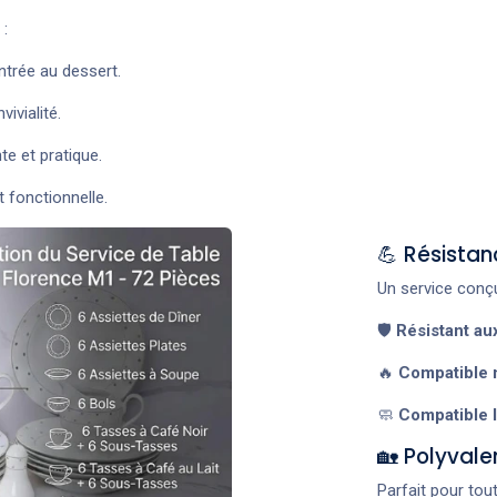
:
entrée au dessert.
ivialité.
te et pratique.
 fonctionnelle.
💪 Résistan
Un service conçu
🛡️
Résistant au
🔥
Compatible 
🧼
Compatible l
🏡 Polyvale
Parfait pour tou