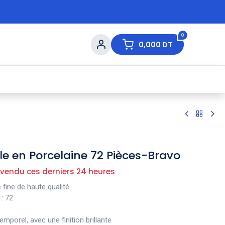
0
0,000
DT
s de Table
💇 Beauté
⚡ Ventes Flash
Ma
le en Porcelaine 72 Pièces-Bravo
 vendu ces derniers 24 heures
 fine de haute qualité
: 72
temporel, avec une finition brillante