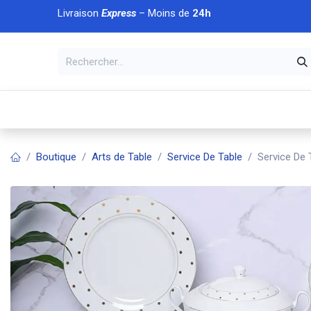
Se rendre au contenu
Livraison
Express
– Moins de
24h
À DÉCOUVRIR
🏠 Accueil
🛒Boutique
💥Nouveaut
Boutique
Arts de Table
Service De Table
Service De 