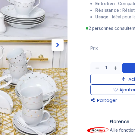
Entretien
: Compatib
Résistance
: Résis
Usage
: Idéal pour 
2 personnes consulten
Prix
Ach
Ajouter
Partager
​Florence
Allie fonctio