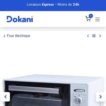
Se rendre au contenu
Livraison
Express
– Moins de
24h
0
Four électrique