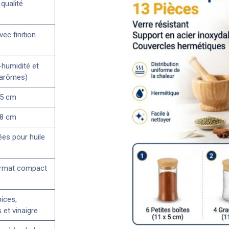
 qualité
ec finition
-humidité et
 arômes)
 5 cm
 8 cm
ées pour huile
ormat compact
ices,
 et vinaigre