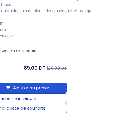
3 Pièces
optimale, gain de place, design élégant et pratique
 cm
8 cm
 vinaigre
t ceci en ce moment
89.00 DT
120.00 DT
Ajouter au panier
eter maintenant
 à la liste de souhaits