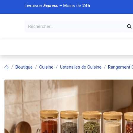
Se rendre au contenu
Livraison
Express
– Moins de
24h
À DÉCOUVRIR
🏠 Accueil
🛒Boutique
💥Nouveaut
Boutique
Cuisine
Ustensiles de Cuisine
Rangement C