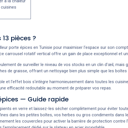
r à la chaleur
 cuisines
 13 pièces ?
meilleur porte épices en Tunisie pour maximiser l'espace sur son com
ce carrousel rotatif vertical offre un gain de place exceptionnel et 
lement de surveiller le niveau de vos stocks en un clin d'œil, mais g
aches de graisse, offrant un nettoyage bien plus simple que les boîte
e et l'effet bois s'intègre harmonieusement dans toutes les cuisines
 une efficacité redoutable au moment de préparer vos repas.
épices — Guide rapide
ients en verre et laissez-les sécher complètement pour éviter toute
nes dans les petites boîtes, vos herbes ou gros condiments dans les
ment les couvercles pour activer la barrière de protection contre l'ai
l'emplacement dédié sur le plateau en acier inoxydable.