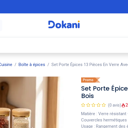
é
⚡ Électroménager
🍳 Cuisine
🍽️ Art
uisine
Boîte à épices
Set Porte Épices 13 Pièces En Verre Ave
Promo
Set Porte Épice
Bois
2
(0 avis)
Matière : Verre résistan
Couvercles hermétiques :
Usage : Rangement des ép