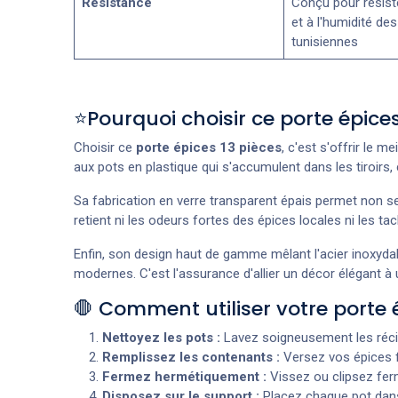
Résistance
Conçu pour résiste
et à l'humidité des
tunisiennes
⭐Pourquoi choisir ce porte épices
Choisir ce
porte épices 13 pièces
, c'est s'offrir le 
aux pots en plastique qui s'accumulent dans les tiroirs, 
Sa fabrication en verre transparent épais permet non seu
retient ni les odeurs fortes des épices locales ni les t
Enfin, son design haut de gamme mêlant l'acier inoxydabl
modernes. C'est l'assurance d'allier un décor élégant à
🛑 Comment utiliser votre porte 
Nettoyez les pots :
Lavez soigneusement les récip
Remplissez les contenants :
Versez vos épices fi
Fermez hermétiquement :
Vissez ou clipsez ferme
Disposez sur le support :
Placez chaque pot dans 