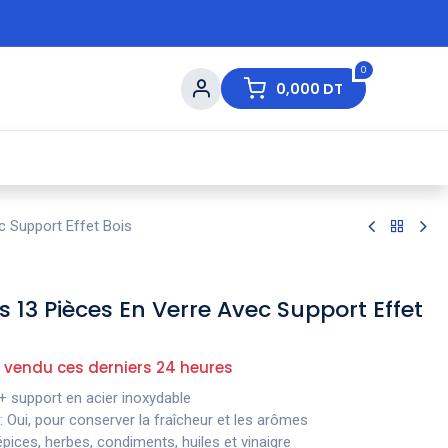
0
0,000
DT
s de Table
💇 Beauté
⚡ Ventes Flash
Ma
c Support Effet Bois
s 13 Pièces En Verre Avec Support Effet
 vendu ces derniers 24 heures
t + support en acier inoxydable
 Oui, pour conserver la fraîcheur et les arômes
ices, herbes, condiments, huiles et vinaigre