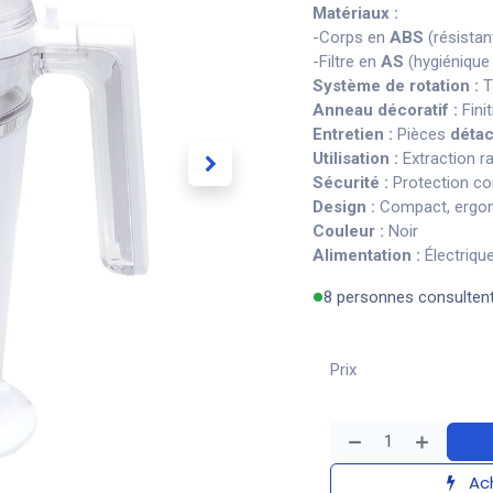
Matériaux :
-Corps en
ABS
(résistant
-Filtre en
AS
(hygiénique 
Système de rotation :
T
Anneau décoratif :
Fini
Entretien :
Pièces
déta
Utilisation :
Extraction r
Sécurité :
Protection co
Design :
Compact, ergon
Couleur :
Noir
Alimentation :
Électrique
8 personnes consulten
Prix
Ach