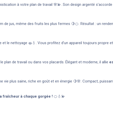
stication à votre plan de travail 🌸💫. Son design argenté s’accorde 
imum de jus, même des fruits les plus fermes 🍋🍊. Résultat : un rende
ge et le nettoyage 🧽💧. Vous profitez d’un appareil toujours propre et
le plan de travail ou dans vos placards. Élégant et moderne, il allie
es
 une vie plus saine, riche en goût et en énergie 🍋🌸. Compact, puissa
la fraîcheur à chaque gorgée !
🍊💧💫