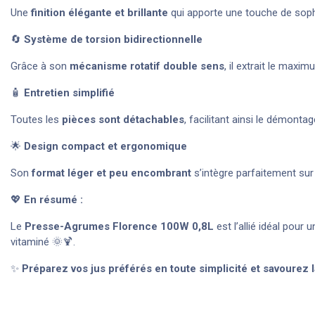
Une
finition élégante et brillante
qui apporte une touche de sophi
🔄
Système de torsion bidirectionnelle
Grâce à son
mécanisme rotatif double sens
, il extrait le max
🧴
Entretien simplifié
Toutes les
pièces sont détachables
, facilitant ainsi le démonta
🌟
Design compact et ergonomique
Son
format léger et peu encombrant
s’intègre parfaitement sur 
💖
En résumé :
Le
Presse-Agrumes Florence 100W 0,8L
est l’allié idéal pour
vitaminé 🌞🍹.
✨
Préparez vos jus préférés en toute simplicité et savourez 