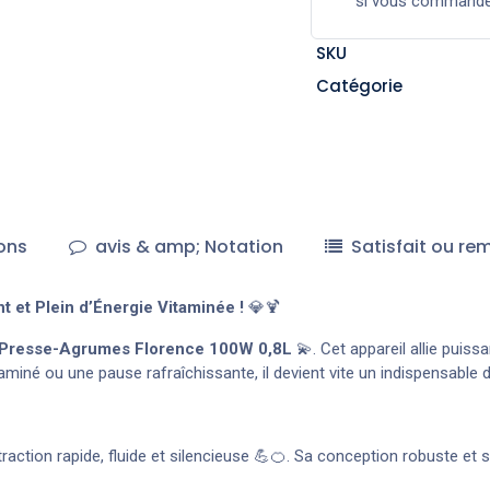
si vous command
SKU
Catégorie
ons
avis & amp; Notation
Satisfait ou re
et Plein d’Énergie Vitaminée !
💎🍹
Presse-Agrumes Florence 100W 0,8L
💫. Cet appareil allie puis
miné ou une pause rafraîchissante, il devient vite un indispensable 
extraction rapide, fluide et silencieuse 💪🍊. Sa conception robuste e