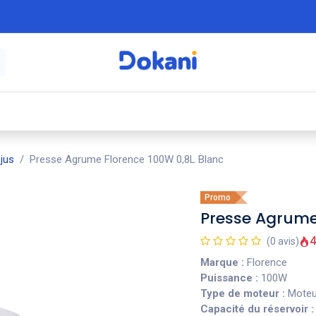
é
⚡ Électroménager
🍳 Cuisine
🍽️ Art
jus
Presse Agrume Florence 100W 0,8L Blanc
Promo
Presse Agrume
4
(0 avis)
Marque :
Florence
Puissance :
100W
Type de moteur :
Moteur
Capacité du réservoir :