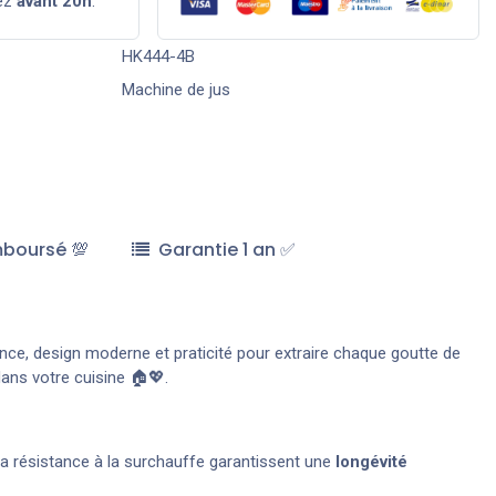
ez
avant 20h
.
HK444-4B
Machine de jus
mboursé 💯
Garantie 1 an ✅
sance, design moderne et praticité pour extraire chaque goutte de
dans votre cuisine 🏠💖.
t sa résistance à la surchauffe garantissent une
longévité