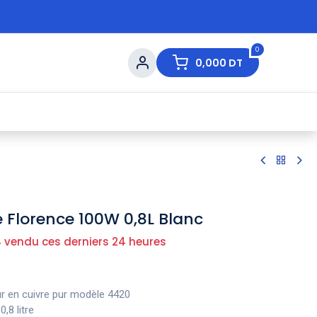
0
0,000
DT
s de Table
💇 Beauté
⚡ Ventes Flash
Ma
 Florence 100W 0,8L Blanc
 vendu ces derniers 24 heures
 en cuivre pur modèle 4420
0,8 litre