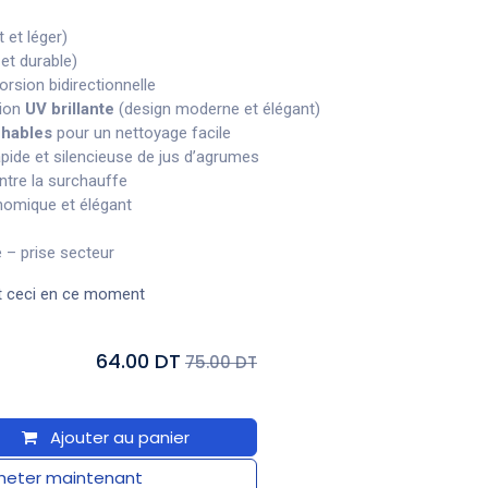
 et léger)
et durable)
orsion bidirectionnelle
tion
UV brillante
(design moderne et élégant)
chables
pour un nettoyage facile
apide et silencieuse de jus d’agrumes
ntre la surchauffe
omique et élégant
 – prise secteur
t ceci en ce moment
64.00 DT
75.00 DT
Ajouter au panier
eter maintenant