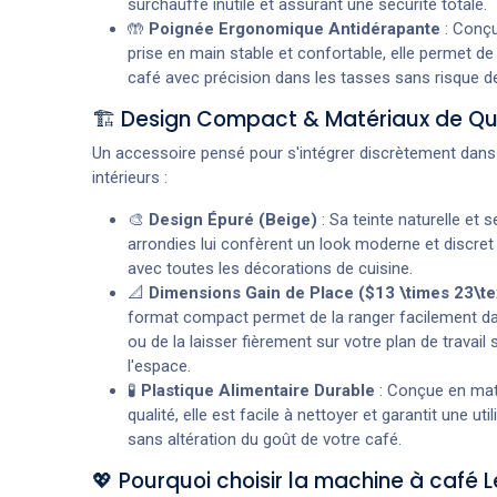
surchauffe inutile et assurant une sécurité totale.
🤲
Poignée Ergonomique Antidérapante
: Conçu
prise en main stable et confortable, elle permet de
café avec précision dans les tasses sans risque d
🏗️ Design Compact & Matériaux de Qu
Un accessoire pensé pour s'intégrer discrètement dans
intérieurs :
🎨
Design Épuré (Beige)
: Sa teinte naturelle et s
arrondies lui confèrent un look moderne et discret
avec toutes les décorations de cuisine.
📐
Dimensions Gain de Place ($13 \times 23\te
format compact permet de la ranger facilement da
ou de la laisser fièrement sur votre plan de travai
l'espace.
🧪
Plastique Alimentaire Durable
: Conçue en mat
qualité, elle est facile à nettoyer et garantit une util
sans altération du goût de votre café.
💖 Pourquoi choisir la machine à café L