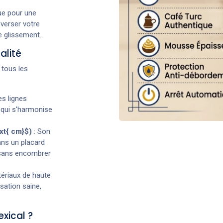
e pour une
 verser votre
e glissement.
alité
 tous les
es lignes
 qui s'harmonise
xt{ cm}$)
: Son
ns un placard
l sans encombrer
ériaux de haute
isation saine,
exical ?