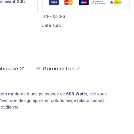
ez
avant 20h
.
LCP-0530-3
Café Turc
mboursé 💯
Garantie 1 an ✅
eption moderne à une puissance de
600 Watts
, elle vous
vec son design épuré en coloris beige (blanc cassé),
otidienne.