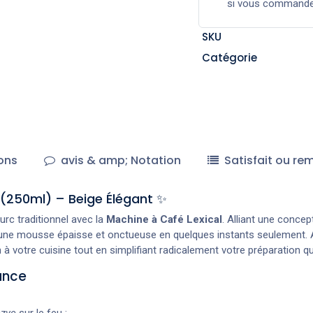
si vous command
SKU
Catégorie
ons
avis & amp; Notation
Satisfait ou re
(250ml) – Beige Élégant ✨
turc traditionnel avec la
Machine à Café Lexical
. Alliant une conc
'une mousse épaisse et onctueuse en quelques instants seulement. A
à votre cuisine tout en simplifiant radicalement votre préparation qu
ance
zve
sur le feu :