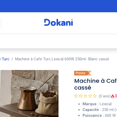
é
⚡ Électroménager
🍳 Cuisine
🍽️ Art
 Turc
Machine à Café Turc Lexical 600W 250ml- Blanc cassé
Promo
Machine à Caf
cassé
3
(0 avis)
Marque :
Lexical
Capacité :
250 ml (
Puissance :
600 W