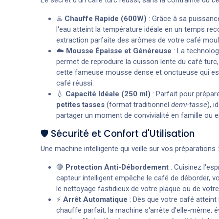
♨️
Chauffe Rapide (600W)
: Grâce à sa puissanc
l'eau atteint la température idéale en un temps re
extraction parfaite des arômes de votre café moulu
☁️
Mousse Épaisse et Généreuse
: La technolog
permet de reproduire la cuisson lente du café turc,
cette fameuse mousse dense et onctueuse qui est
café réussi.
💧
Capacité Idéale (250 ml)
: Parfait pour prépar
petites tasses
(format traditionnel
demi-tasse
), i
partager un moment de convivialité en famille ou e
🛡️ Sécurité et Confort d'Utilisation
Une machine intelligente qui veille sur vos préparations :
🛑
Protection Anti-Débordement
: Cuisinez l'espr
capteur intelligent empêche le café de déborder, vo
le nettoyage fastidieux de votre plaque ou de votre 
⚡
Arrêt Automatique
: Dès que votre café atteint 
chauffe parfait, la machine s'arrête d'elle-même, é