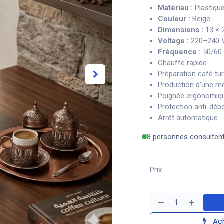
Matériau :
Plastique
Couleur :
Beige
Dimensions :
13 × 
Voltage :
220–240 
Fréquence :
50/60
Chauffe rapide
Préparation café tu
Production d’une m
Poignée ergonomiqu
Protection anti-dé
Arrêt automatique
8 personnes consulten
Prix
Ach