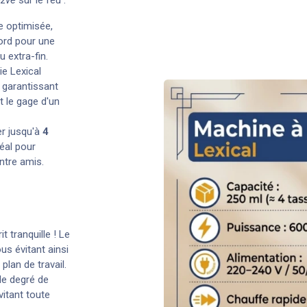
e optimisée,
cord pour une
 extra-fin.
ie Lexical
 garantissant
 le gage d'un
er jusqu'à
4
déal pour
ntre amis.
it tranquille ! Le
us évitant ainsi
plan de travail.
le degré de
vitant toute