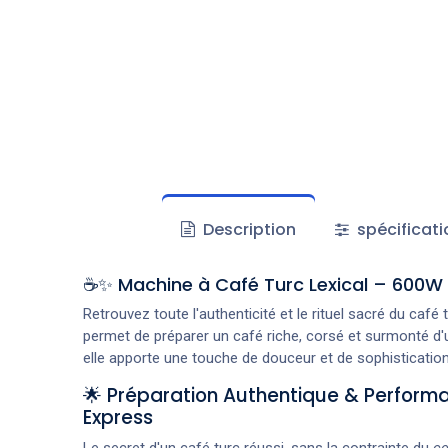
Description
spécificati
☕✨ Machine à Café Turc Lexical – 600W 
Retrouvez toute l'authenticité et le rituel sacré du café 
permet de préparer un café riche, corsé et surmonté d
elle apporte une touche de douceur et de sophistication 
🌟 Préparation Authentique & Perform
Express
Le secret d'un café turc réussi, sans la contrainte du
ce