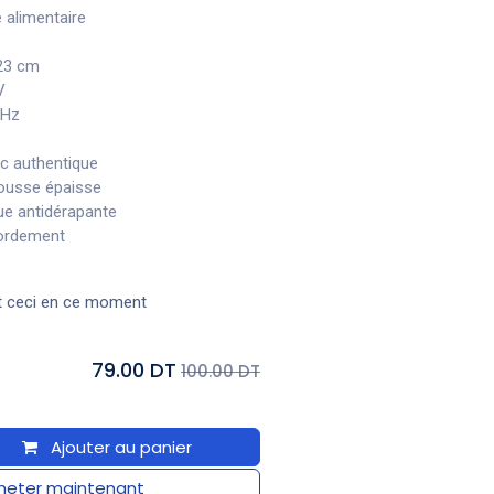
 alimentaire
23 cm
V
 Hz
rc authentique
ousse épaisse
e antidérapante
bordement
t ceci en ce moment
79.00 DT
100.00 DT
Ajouter au panier
eter maintenant