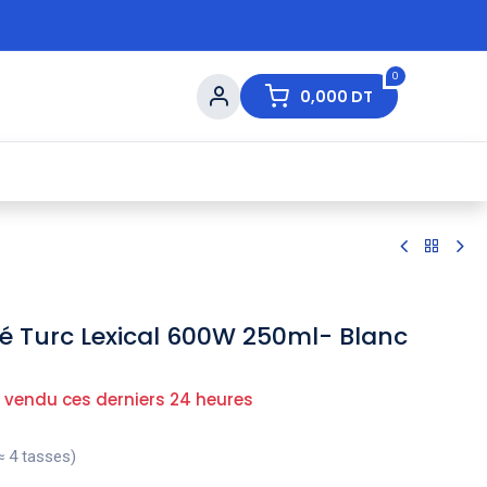
0
0,000
DT
s de Table
💇 Beauté
⚡ Ventes Flash
Ma
é Turc Lexical 600W 250ml- Blanc
 vendu ces derniers 24 heures
≈ 4 tasses)