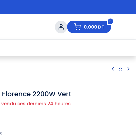
0
0,000
DT
s de Table
💇 Beauté
⚡ Ventes Flash
Ma
r Florence 2200W Vert
 vendu ces derniers 24 heures
ue