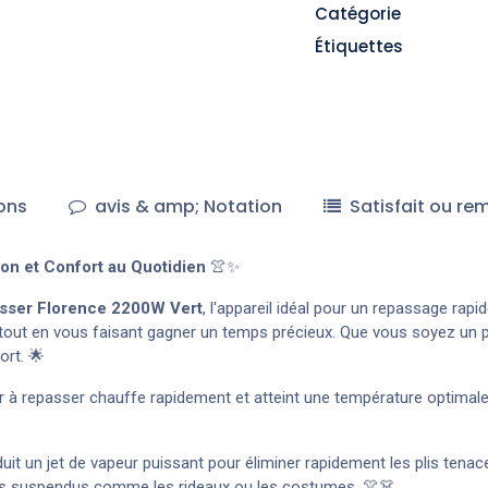
Catégorie
Étiquettes
ons
avis & amp; Notation
Satisfait ou re
on et Confort au Quotidien
👚✨
asser Florence 2200W Vert
, l'appareil idéal pour un repassage rapi
 tout en vous faisant gagner un temps précieux. Que vous soyez un pr
ort. 🌟
er à repasser chauffe rapidement et atteint une température optima
uit un jet de vapeur puissant pour éliminer rapidement les plis tena
ts suspendus comme les rideaux ou les costumes. 👚👗