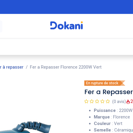
é
⚡ Électroménager
🍳 Cuisine
🍽️ Art
r à repasser
Fer a Repasser Florence 2200W Vert
En rupture de stock
Fer a Repasse
2
(0 avis)
Puissance
: 2200W
Marque
: Florence
Couleur
: Vert
Semelle
: Céramiq