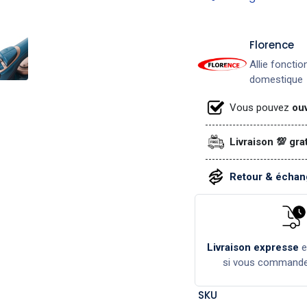
​Florence
Allie fonctio
domestique
Vous pouvez
ouv
Livraison 💯 gra
Retour & échang
Livraison expresse
si vous command
SKU