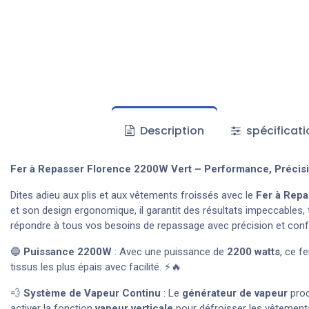
Description
spécificati
Fer à Repasser Florence 2200W Vert – Performance, Précisi
Dites adieu aux plis et aux vêtements froissés avec le
Fer à Rep
et son design ergonomique, il garantit des résultats impeccables,
répondre à tous vos besoins de repassage avec précision et conf
🔵
Puissance 2200W
: Avec une puissance de
2200 watts
, ce f
tissus les plus épais avec facilité. ⚡🔥
💨
Système de Vapeur Continu
: Le
générateur de vapeur
prod
activer la fonction
vapeur verticale
pour défroisser les vêtemen