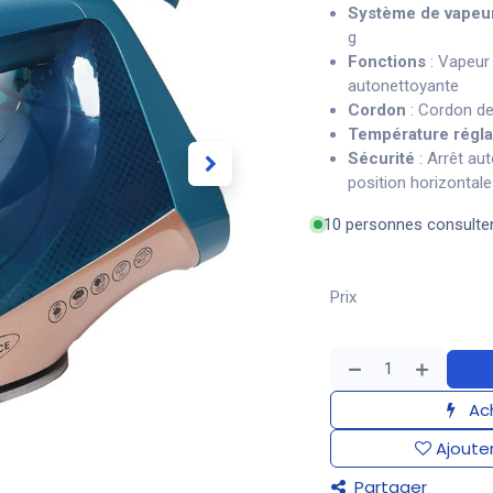
Système de vapeu
g
Fonctions
: Vapeur 
autonettoyante
Cordon
: Cordon de
Température régla
Sécurité
: Arrêt au
position horizontale
10 personnes consulte
Prix
Ach
Ajouter
Partager