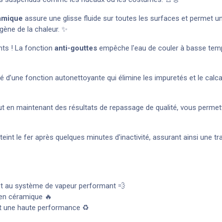
amique
assure une glisse fluide sur toutes les surfaces et permet un
gène de la chaleur. ✨
nts ! La fonction
anti-gouttes
empêche l'eau de couler à basse temp
pé d’une fonction autonettoyante qui élimine les impuretés et le cal
t en maintenant des résultats de repassage de qualité, vous permett
nt le fer après quelques minutes d'inactivité, assurant ainsi une tran
t au système de vapeur performant 💨
 en céramique 🔥
 une haute performance ♻️