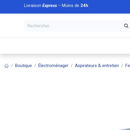
Se rendre au contenu
Livraison
Express
– Moins de
24h
À DÉCOUVRIR
🏠 Accueil
🛒Boutique
💥Nouveaut
Boutique
Électroménager
Aspirateurs & entretien
Fe