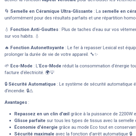
🌀
Semelle en Céramique Ultra-Glissante
: La
semelle en cér
uniformément pour des résultats parfaits et une répartition homo
💧
Fonction Anti-Gouttes
: Plus de taches d'eau sur vos vêteme
sur vos habits. 💧
🔥
Fonction Autonettoyante
: Le fer à repasser Lexical est équi
prolonger la durée de vie de votre appareil. 🔧✨
🌱
Eco-Mode
: L’
Eco-Mode
réduit la consommation d’énergie tou
facture d’électricité. 🌍💡
🔒
Sécurité Automatique
: Le système de sécurité automatique étei
d’incendie. 🔒⚠️
Avantages
:
Repassez en un clin d’œil
grâce à la puissance de 2200W e
Glisse parfaite
sur tous les types de tissus avec la semelle
Économie d'énergie
grâce au mode Eco tout en conservant
Sécurité maximale
avec la fonction d'arrêt automatique 🔒