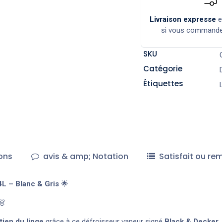
Livraison expresse
si vous command
SKU
Catégorie
Étiquettes
ons
avis & amp; Notation
Satisfait ou re
L – Blanc & Gris
🌟
👗
tien du linge
grâce à ce défroisseur vapeur signé
Black & Decker
,