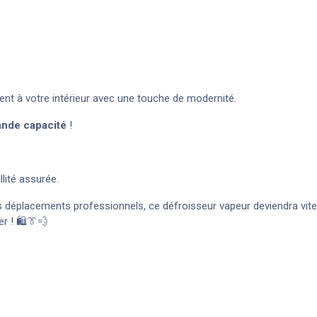
ement à votre intérieur avec une touche de modernité.
ande capacité
!
llité assurée.
os déplacements professionnels, ce défroisseur vapeur deviendra vit
 ! 🛍️👔💨