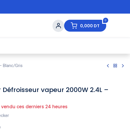
0
0,000
DT
s de Table
💇 Beauté
⚡ Ventes Flash
Ma
– Blanc/Gris
 Défroisseur vapeur 2000W 2.4L –
 vendu ces derniers 24 heures
ecker
W