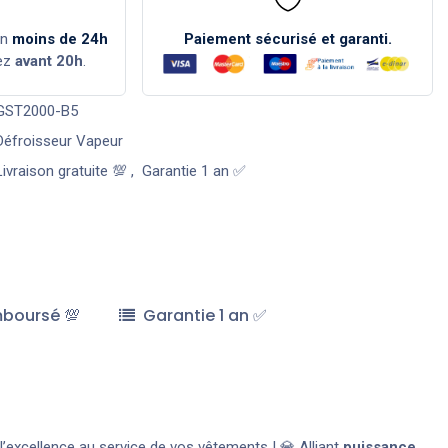
en
moins de 24h
Paiement sécurisé et garanti.
ez
avant 20h
.
GST2000-B5
Défroisseur Vapeur
Livraison gratuite 💯
,
Garantie 1 an ✅
mboursé 💯
Garantie 1 an ✅
 l’excellence au service de vos vêtements ! 💎 Alliant
puissance,