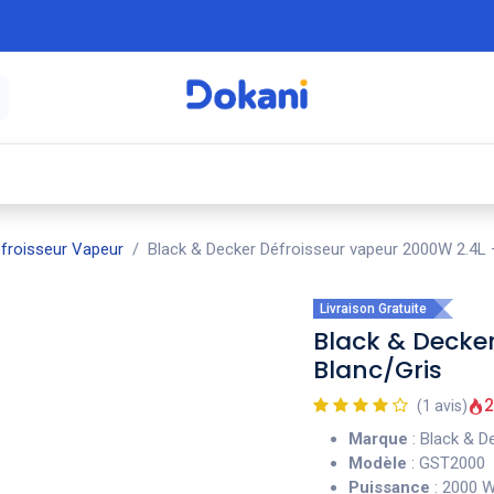
é
⚡ Électroménager
🍳 Cuisine
🍽️ Art
froisseur Vapeur
Black & Decker Défroisseur vapeur 2000W 2.4L 
Livraison Gratuite
Black & Decker
Blanc/Gris
2
(1 avis)
Marque
: Black & D
Modèle
: GST2000
Puissance
: 2000 