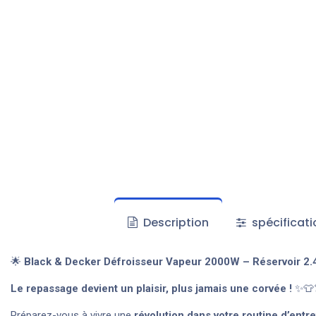
Description
spécificati
🌟
Black & Decker Défroisseur Vapeur 2000W – Réservoir 2.4
Le repassage devient un plaisir, plus jamais une corvée !
✨👕
Préparez-vous à vivre une
révolution dans votre routine d’entre