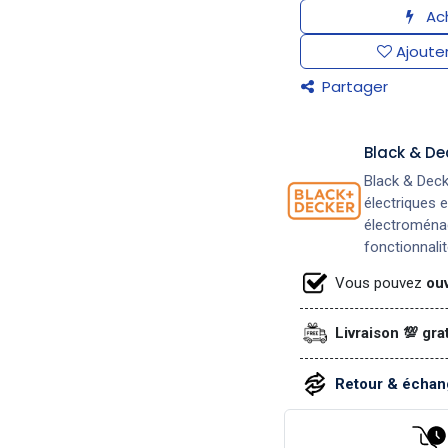
Ach
Ajouter
Partager
Black & De
Black & Deck
électriques 
électroménage
fonctionnalité
Vous pouvez
ouv
Livraison 💯 gra
Retour & échang