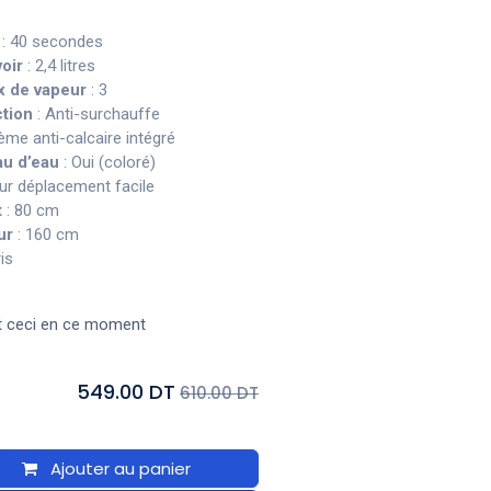
: 40 secondes
oir
: 2,4 litres
x de vapeur
: 3
tion
: Anti-surchauffe
ème anti-calcaire intégré
au d’eau
: Oui (coloré)
ur déplacement facile
t
: 80 cm
ur
: 160 cm
is
t ceci en ce moment
549.00 DT
610.00 DT
Ajouter au panier