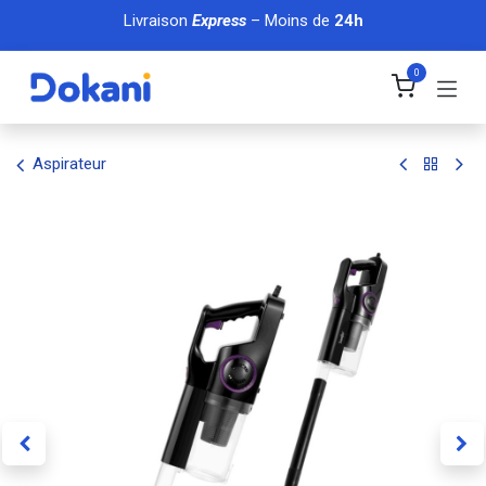
Se rendre au contenu
Livraison
Express
– Moins de
24h
0
Aspirateur