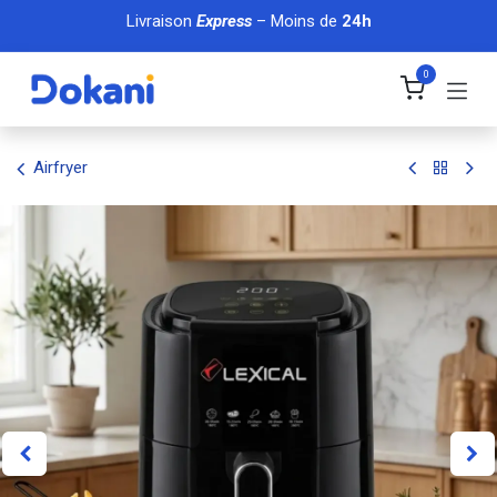
Se rendre au contenu
Livraison
Express
– Moins de
24h
0
Airfryer