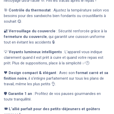
nettoyage ultra-facile 🧼. Fini les tracas après le repas !
🎯
Contrôle du thermostat
: Ajustez la température selon vos
besoins pour des sandwichs bien fondants ou croustillants à
souhait 😋.
🔐
Verrouillage du couvercle
: Sécurité renforcée grâce à la
fermeture du couvercle
, qui garantit une cuisson uniforme
tout en évitant les accidents 🔒.
💡
Voyants lumineux intelligents
: L’appareil vous indique
clairement quand il est prêt à cuire et quand votre repas est
prêt. Plus de suppositions, place à la simplicité ✅🕒
🖤
Design compact & élégant
: Avec son
format carré et sa
finition noire
, il s’intègre parfaitement sur tous les plans de
travail, même les plus petits 👌.
🛡️
Garantie 1 an
: Profitez de vos pauses gourmandes en
toute tranquillité.
🍽️
L’allié parfait pour des petits-déjeuners et goûters