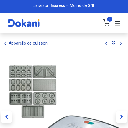
Se rendre au contenu
Livraison
Express
– Moins de
24h
0
Appareils de cuisson