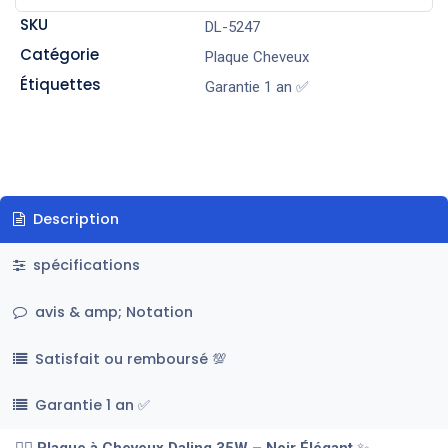
SKU
DL-5247
Catégorie
Plaque Cheveux
Étiquettes
Garantie 1 an ✅
Description
spécifications
avis & amp; Notation
Satisfait ou remboursé 💯
Garantie 1 an ✅
💇‍♀️
Plaque à Cheveux Daling 35W – Noir Élégant
✨