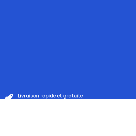
Livraison rapide et gratuite
Prix:
à partir 199 DT d'achat
ajouter au panier
54,000
DT
Satisfait ou remboursé
Dans les 14 jours
Accueil
Rechercher
Catégorie
Compte
Support client