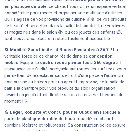
surface au sol minimale ! Avec ses
quatre paniers profonds
en plastique durable
, ce chariot vous offre un espace vertical
considérable pour ranger et organiser une multitude d'articles.
Qu'il s'agisse de vos provisions de cuisine 🍎🧅, de vos produits
de beauté et serviettes dans la salle de bain 🧴🧖‍♀️, de vos livres
et magazines dans le salon 📚, ou des jouets des enfants 🧸,
tout trouvera sa place et restera facilement accessible.
🔄 Mobilité Sans Limite : 4 Roues Pivotantes à 360° !
La
véritable force de ce chariot réside dans sa
conception
mobile
. Équipé de
quatre roues pivotantes à 360 degrés
, il
glisse avec une fluidité incroyable sur toutes les surfaces, vous
permettant de le déplacer sans effort d'une pièce à l'autre. Du
coin cuisine au balcon pour un apéritif improvisé, de la salle de
bain à la chambre pour vos produits du soir, l'organisation
devient un jeu d'enfant, flexible selon vos envies et besoins du
moment ! 🚀
💪 Léger, Robuste et Conçu pour le Quotidien
Fabriqué à
partir de
plastique durable de haute qualité
, ce chariot
combine légèreté et robustesse. Sa construction solide assure