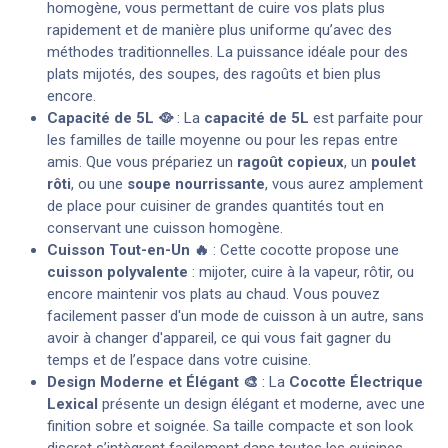
homogène, vous permettant de cuire vos plats plus
rapidement et de manière plus uniforme qu’avec des
méthodes traditionnelles. La puissance idéale pour des
plats mijotés, des soupes, des ragoûts et bien plus
encore.
Capacité de 5L 🥘
: La
capacité de 5L
est parfaite pour
les familles de taille moyenne ou pour les repas entre
amis. Que vous prépariez un
ragoût copieux
, un
poulet
rôti
, ou une
soupe nourrissante
, vous aurez amplement
de place pour cuisiner de grandes quantités tout en
conservant une cuisson homogène.
Cuisson Tout-en-Un 🔥
: Cette cocotte propose une
cuisson polyvalente
: mijoter, cuire à la vapeur, rôtir, ou
encore maintenir vos plats au chaud. Vous pouvez
facilement passer d'un mode de cuisson à un autre, sans
avoir à changer d'appareil, ce qui vous fait gagner du
temps et de l’espace dans votre cuisine.
Design Moderne et Élégant 🎨
: La
Cocotte Électrique
Lexical
présente un design élégant et moderne, avec une
finition sobre et soignée. Sa taille compacte et son look
discret s’intègrent facilement dans toutes les cuisines,