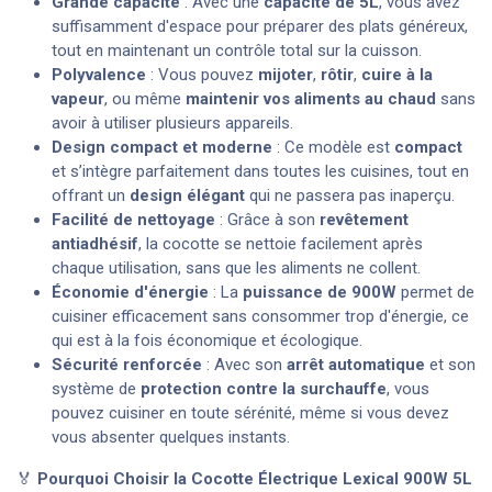
Grande capacité
: Avec une
capacité de 5L
, vous avez
suffisamment d'espace pour préparer des plats généreux,
tout en maintenant un contrôle total sur la cuisson.
Polyvalence
: Vous pouvez
mijoter
,
rôtir
,
cuire à la
vapeur
, ou même
maintenir vos aliments au chaud
sans
avoir à utiliser plusieurs appareils.
Design compact et moderne
: Ce modèle est
compact
et s’intègre parfaitement dans toutes les cuisines, tout en
offrant un
design élégant
qui ne passera pas inaperçu.
Facilité de nettoyage
: Grâce à son
revêtement
antiadhésif
, la cocotte se nettoie facilement après
chaque utilisation, sans que les aliments ne collent.
Économie d'énergie
: La
puissance de 900W
permet de
cuisiner efficacement sans consommer trop d'énergie, ce
qui est à la fois économique et écologique.
Sécurité renforcée
: Avec son
arrêt automatique
et son
système de
protection contre la surchauffe
, vous
pouvez cuisiner en toute sérénité, même si vous devez
vous absenter quelques instants.
🏅
Pourquoi Choisir la Cocotte Électrique Lexical 900W 5L