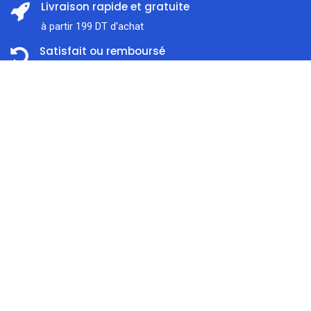
Livraison rapide et gratuite
à partir 199 DT d'achat
Satisfait ou remboursé
Dans les 14 jours
Prix:
ajouter au panier
69,000
DT
Support client
À l'écoute 7j / 7
Accueil
Rechercher
Catégorie
Compte
Paiement en ligne sécurisé
Nous traitons SSL сertificate
À propos de nous
Liens utiles
0
Confidentialité
Boutique
Expédition & Livraison
Blog
Modes de Paiement
Brands/Marques