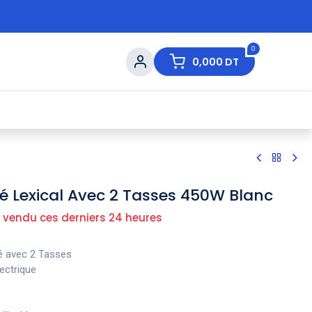
0
0,000
DT
s de Table
💇 Beauté
⚡ Ventes Flash
Ma
é Lexical Avec 2 Tasses 450W Blanc
 vendu ces derniers 24 heures
 avec 2 Tasses
ectrique