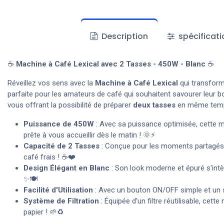
Description
spécificati
☕
Machine à Café Lexical avec 2 Tasses - 450W - Blanc
☕
Réveillez vos sens avec la
Machine à Café Lexical
qui transfor
parfaite pour les amateurs de café qui souhaitent savourer leur b
vous offrant la possibilité de préparer
deux tasses
en même temp
Puissance de 450W
: Avec sa puissance optimisée, cette m
prête à vous accueillir dès le matin ! 🌞⚡
Capacité de 2 Tasses
: Conçue pour les moments partagés, 
café frais ! ☕❤️
Design Élégant en Blanc
: Son look moderne et épuré s'intèg
✨🍽️
Facilité d'Utilisation
: Avec un bouton ON/OFF simple et un sy
Système de Filtration
: Équipée d'un filtre réutilisable, cet
papier ! 🌱♻️