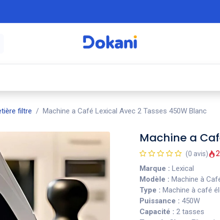
é
⚡ Électroménager
🍳 Cuisine
🍽️ Art
tière filtre
Machine a Café Lexical Avec 2 Tasses 450W Blanc
Machine a Caf
2
(0 avis)
Marque :
Lexical
Modèle :
Machine à Café
Type :
Machine à café él
Puissance :
450W
Capacité :
2 tasses