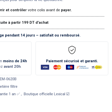
rir et contrôler
votre colis avant de
payer.
tuite à partir 199 DT d'achat
e pendant 14 jours – satisfait ou remboursé.
en
moins de 24h
Paiement sécurisé et garanti.
ez
avant 20h
.
LEM-0620B
tière filtre
antie 1 an ✅
,
Boutique officielle Lexical ☑️