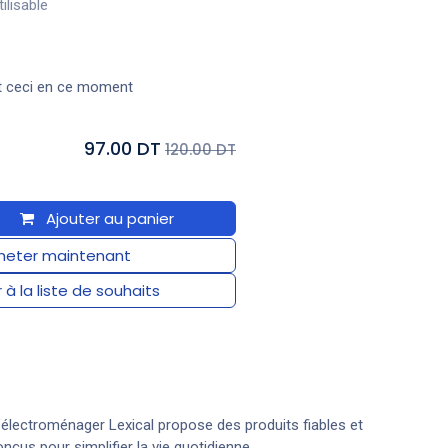
tilisable
t ceci en ce moment
97.00 DT
120.00 DT
Ajouter au panier
eter maintenant
 à la liste de souhaits
électroménager Lexical propose des produits fiables et
nçus pour simplifier la vie quotidienne.