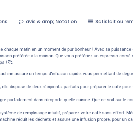
ons
avis & amp; Notation
Satisfait ou re
me chaque matin en un moment de pur bonheur ! Avec sa puissance
oisson préférée à la maison. Que vous préfériez un espresso corsé ou 
s ! 🥰
achine assure un temps d'infusion rapide, vous permettant de dégust
elle dispose de deux récipients, parfaits pour préparer le café po
re parfaitement dans n'importe quelle cuisine. Que ce soit sur le com
stème de remplissage intuitif, préparez votre café sans effort. Mêm
te machine réduit les déchets et assure une infusion propre, pour un c