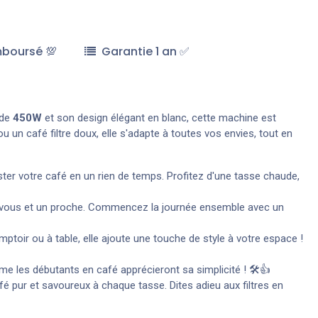
mboursé 💯
Garantie 1 an ✅
 de
450W
et son design élégant en blanc, cette machine est
un café filtre doux, elle s'adapte à toutes vos envies, tout en
er votre café en un rien de temps. Profitez d'une tasse chaude,
ur vous et un proche. Commencez la journée ensemble avec un
ptoir ou à table, elle ajoute une touche de style à votre espace !
e les débutants en café apprécieront sa simplicité ! 🛠️👍
afé pur et savoureux à chaque tasse. Dites adieu aux filtres en