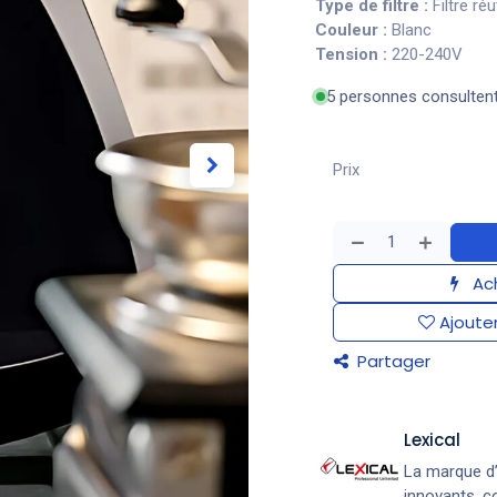
Type de filtre :
Filtre réu
Couleur :
Blanc
Tension :
220-240V
5 personnes consulten
Prix
Ach
Ajouter
Partager
Lexical
La marque d’
innovants, co