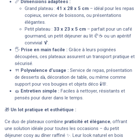
📏
Dimensions adaptées :
Grand plateau :
41 x 28 x 5 cm
– idéal pour les repas
copieux, service de boissons, ou présentations
élégantes.
Petit plateau :
33 x 23 x 5 cm
– parfait pour un café
gourmand, un petit déjeuner au lit 🥐☕ ou un apéritif
convivial 🍹.
🖐️
Prise en main facile :
Grâce à leurs poignées
découpées, ces plateaux assurent un transport pratique et
sécurisé.
🍴
Polyvalence d’usage :
Service de repas, présentation
de desserts 🍰, décoration de table, ou même comme
support pour vos bougies et objets déco 🕯️🌸.
🧽
Entretien simple :
Faciles à nettoyer, résistants et
pensés pour durer dans le temps.
🎁
Un lot pratique et esthétique :
Ce duo de plateaux combine
praticité et élégance
, offrant
une solution idéale pour toutes les occasions – du petit
déjeuner cosy au dîner raffiné ✨. Leur look naturel en bois