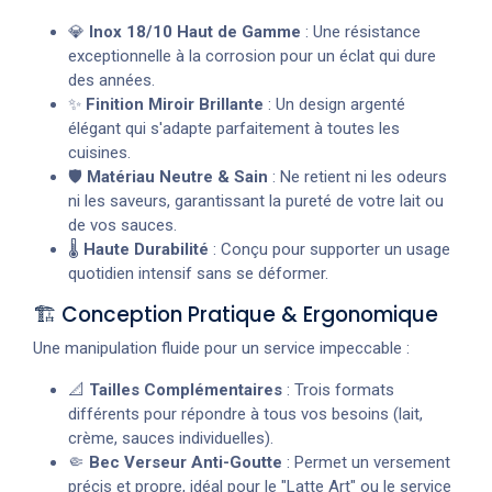
💎
Inox 18/10 Haut de Gamme
: Une résistance
exceptionnelle à la corrosion pour un éclat qui dure
des années.
✨
Finition Miroir Brillante
: Un design argenté
élégant qui s'adapte parfaitement à toutes les
cuisines.
🛡️
Matériau Neutre & Sain
: Ne retient ni les odeurs
ni les saveurs, garantissant la pureté de votre lait ou
de vos sauces.
🌡️
Haute Durabilité
: Conçu pour supporter un usage
quotidien intensif sans se déformer.
🏗️ Conception Pratique & Ergonomique
Une manipulation fluide pour un service impeccable :
📐
Tailles Complémentaires
: Trois formats
différents pour répondre à tous vos besoins (lait,
crème, sauces individuelles).
🤏
Bec Verseur Anti-Goutte
: Permet un versement
précis et propre, idéal pour le "Latte Art" ou le service