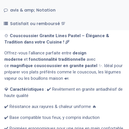
avis & amp; Notation
Satisfait ou remboursé 💯
🍲
Couscoussier Granite Lines Pastel – Élégance &
Tradition dans votre Cuisine !
🌾
Offrez-vous l’alliance parfaite entre
design
moderne
et
fonctionnalité traditionnelle
avec
ce
magnifique couscoussier en granite pastel
✨. Idéal pour
préparer vos plats préférés comme le couscous, les légumes
vapeur ou les bouillons maison 🍛.
💎
Caractéristiques
: ✔️ Revêtement en granite antiadhésif de
haute qualité
✔️ Résistance aux rayures & chaleur uniforme 🔥
✔️ Base compatible tous feux, y compris induction
✔️ Poignées ergonomiques pour une prise en main confortable