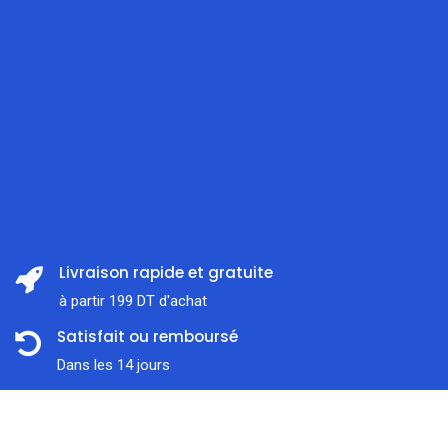
Livraison rapide et gratuite
à partir 199 DT d'achat
Satisfait ou remboursé
Dans les 14 jours
Support client
Prix:
ajouter au panier
117,000
DT
À l'écoute 7j / 7