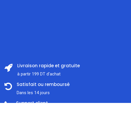
Livraison rapide et gratuite
à partir 199 DT d'achat
Satisfait ou remboursé
Dans les 14 jours
Support client
Prix:
ajouter au panier
À l'écoute 7j / 7
129,000
DT
Paiement en ligne sécurisé
Nous traitons SSL сertificate
Accueil
Rechercher
Catégorie
Compte