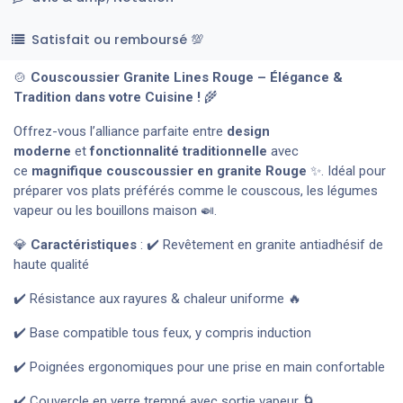
Satisfait ou remboursé 💯
🍲
Couscoussier Granite Lines Rouge – Élégance &
Tradition dans votre Cuisine !
🌾
Offrez-vous l’alliance parfaite entre
design
moderne
et
fonctionnalité traditionnelle
avec
ce
magnifique couscoussier en granite Rouge
✨. Idéal pour
préparer vos plats préférés comme le couscous, les légumes
vapeur ou les bouillons maison 🍛.
💎
Caractéristiques
: ✔️ Revêtement en granite antiadhésif de
haute qualité
✔️ Résistance aux rayures & chaleur uniforme 🔥
✔️ Base compatible tous feux, y compris induction
✔️ Poignées ergonomiques pour une prise en main confortable
✔️ Couvercle en verre trempé avec sortie vapeur 🌀