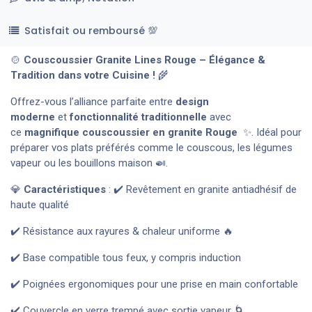
Satisfait ou remboursé 💯
🍲
Couscoussier Granite Lines Rouge – Élégance &
Tradition dans votre Cuisine !
🌾
Offrez-vous l’alliance parfaite entre
design
moderne
et
fonctionnalité traditionnelle
avec
ce
magnifique couscoussier en granite Rouge
✨. Idéal pour
préparer vos plats préférés comme le couscous, les légumes
vapeur ou les bouillons maison 🍛.
💎
Caractéristiques
: ✔️ Revêtement en granite antiadhésif de
haute qualité
✔️ Résistance aux rayures & chaleur uniforme 🔥
✔️ Base compatible tous feux, y compris induction
✔️ Poignées ergonomiques pour une prise en main confortable
✔️ Couvercle en verre trempé avec sortie vapeur 🌀