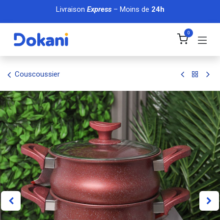
Se rendre au contenu
Livraison
Express
– Moins de
24h
0
Couscoussier