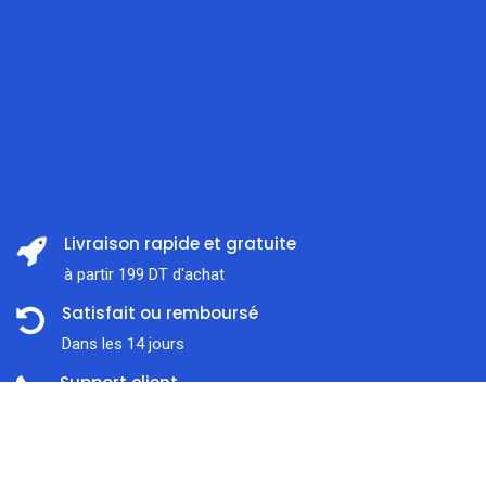
Livraison rapide et gratuite
à partir 199 DT d'achat
Satisfait ou remboursé
Dans les 14 jours
Support client
Prix:
ajouter au panier
À l'écoute 7j / 7
117,000
DT
Paiement en ligne sécurisé
Nous traitons SSL сertificate
Accueil
Rechercher
Catégorie
Compte