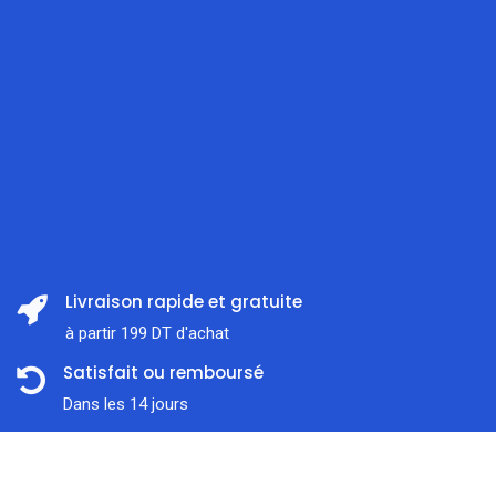
Livraison rapide et gratuite
à partir 199 DT d'achat
Satisfait ou remboursé
Dans les 14 jours
Support client
Prix:
ajouter au panier
117,000
DT
À l'écoute 7j / 7