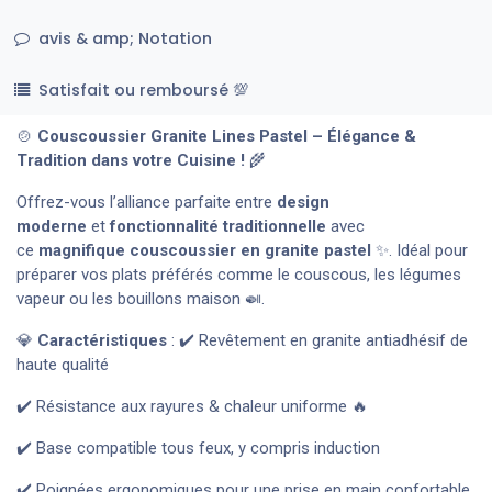
avis & amp; Notation
Satisfait ou remboursé 💯
🍲
Couscoussier Granite Lines Pastel – Élégance &
Tradition dans votre Cuisine !
🌾
Offrez-vous l’alliance parfaite entre
design
moderne
et
fonctionnalité traditionnelle
avec
ce
magnifique couscoussier en granite pastel
✨. Idéal pour
préparer vos plats préférés comme le couscous, les légumes
vapeur ou les bouillons maison 🍛.
💎
Caractéristiques
: ✔️ Revêtement en granite antiadhésif de
haute qualité
✔️ Résistance aux rayures & chaleur uniforme 🔥
✔️ Base compatible tous feux, y compris induction
✔️ Poignées ergonomiques pour une prise en main confortable