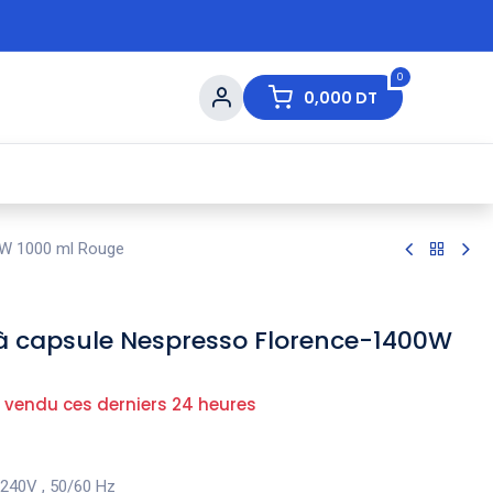
0
0,000
DT
s de Table
💇 Beauté
⚡ Ventes Flash
Ma
0W 1000 ml Rouge
à capsule Nespresso Florence-1400W
 vendu ces derniers 24 heures
-240V , 50/60 Hz