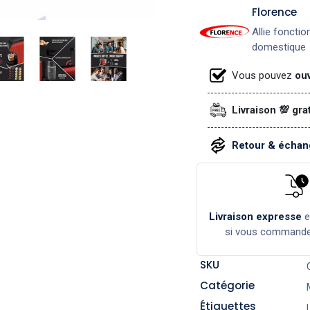
​Florence
Allie fonctio
domestique
Vous pouvez
ouv
Livraison 💯 gra
Retour & échang
Livraison expresse
si vous command
SKU
Catégorie
Étiquettes