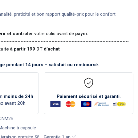
nnalité, praticité et bon rapport qualité-prix pour le confort
rir et contrôler
votre colis avant de
payer.
tuite à partir 199 DT d'achat
e pendant 14 jours – satisfait ou remboursé.
en
moins de 24h
Paiement sécurisé et garanti.
ez
avant 20h
.
CNM2R
Machine à capsule
Livraison gratuite 💯
,
Garantie 1 an ✅