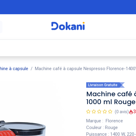
é
⚡ Électroménager
🍳 Cuisine
🍽️ Art
ine à capsule
Machine café à capsule Nespresso Florence-140
Livraison Gratuite
Machine café 
1000 ml Rouge
3
(0 avis)
Marque : Florence
Couleur : Rouge
Puissance : 1400 W, 220