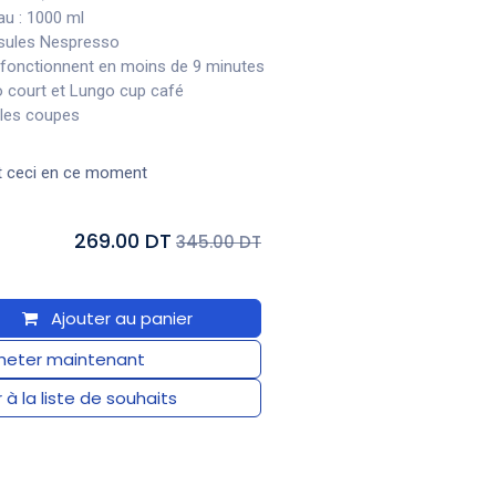
au : 1000 ml
psules Nespresso
 fonctionnent en moins de 9 minutes
o court et Lungo cup café
 les coupes
t ceci en ce moment
269.00 DT
345.00 DT
Ajouter au panier
eter maintenant
 à la liste de souhaits