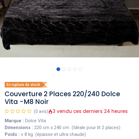
En rupture de stock
Couverture 2 Places 220/240 Dolce
Vita -M8 Noir
3 vendu ces derniers 24 heures
(0 avis)
Marque :
Dolce Vita
Dimensions :
220 cm x 240 cm (Idéale pour lit 2 places)
Poids :
± 8 kg (épaisse et ultra chaude)