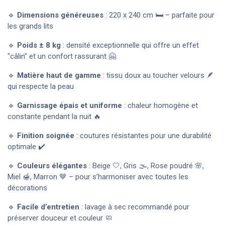
🔹
Dimensions généreuses
: 220 x 240 cm 🛏️ – parfaite pour
les grands lits
🔹
Poids ± 8 kg
: densité exceptionnelle qui offre un effet
"câlin" et un confort rassurant 🤗
🔹
Matière haut de gamme
: tissu doux au toucher velours 🪶
qui respecte la peau
🔹
Garnissage épais et uniforme
: chaleur homogène et
constante pendant la nuit 🔥
🔹
Finition soignée
: coutures résistantes pour une durabilité
optimale ✔️
🔹
Couleurs élégantes
: Beige 🤍, Gris 🌫️, Rose poudré 🌸,
Miel 🍯, Marron 🤎 – pour s’harmoniser avec toutes les
décorations
🔹
Facile d’entretien
: lavage à sec recommandé pour
préserver douceur et couleur 🧼