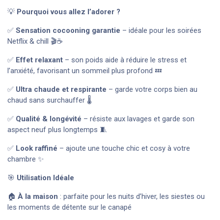
💡
Pourquoi vous allez l’adorer ?
✅
Sensation cocooning garantie
– idéale pour les soirées
Netflix & chill 🎬☕
✅
Effet relaxant
– son poids aide à réduire le stress et
l’anxiété, favorisant un sommeil plus profond 💤
✅
Ultra chaude et respirante
– garde votre corps bien au
chaud sans surchauffer 🌡️
✅
Qualité & longévité
– résiste aux lavages et garde son
aspect neuf plus longtemps 🧵
✅
Look raffiné
– ajoute une touche chic et cosy à votre
chambre ✨
🎯
Utilisation Idéale
🏠
À la maison
: parfaite pour les nuits d’hiver, les siestes ou
les moments de détente sur le canapé