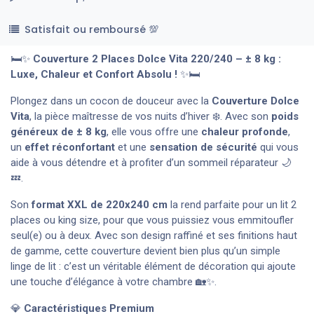
Satisfait ou remboursé 💯
🛏️✨
Couverture 2 Places Dolce Vita 220/240 – ± 8 kg :
Luxe, Chaleur et Confort Absolu !
✨🛏️
Plongez dans un cocon de douceur avec la
Couverture Dolce
Vita
, la pièce maîtresse de vos nuits d’hiver ❄️. Avec son
poids
généreux de ± 8 kg
, elle vous offre une
chaleur profonde
,
un
effet réconfortant
et une
sensation de sécurité
qui vous
aide à vous détendre et à profiter d’un sommeil réparateur 🌙
💤.
Son
format XXL de 220x240 cm
la rend parfaite pour un lit 2
places ou king size, pour que vous puissiez vous emmitoufler
seul(e) ou à deux. Avec son design raffiné et ses finitions haut
de gamme, cette couverture devient bien plus qu’un simple
linge de lit : c’est un véritable élément de décoration qui ajoute
une touche d’élégance à votre chambre 🏡✨.
💎
Caractéristiques Premium