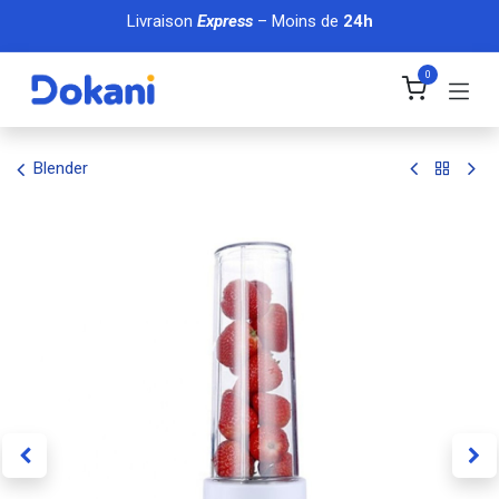
Se rendre au contenu
Livraison
Express
– Moins de
24h
0
Blender