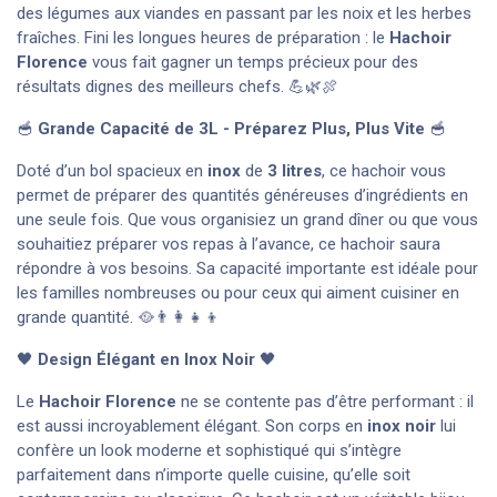
des légumes aux viandes en passant par les noix et les herbes
fraîches. Fini les longues heures de préparation : le
Hachoir
Florence
vous fait gagner un temps précieux pour des
résultats dignes des meilleurs chefs. 💪🌿🍖
🥣
Grande Capacité de 3L - Préparez Plus, Plus Vite
🥣
Doté d’un bol spacieux en
inox
de
3 litres
, ce hachoir vous
permet de préparer des quantités généreuses d’ingrédients en
une seule fois. Que vous organisiez un grand dîner ou que vous
souhaitiez préparer vos repas à l’avance, ce hachoir saura
répondre à vos besoins. Sa capacité importante est idéale pour
les familles nombreuses ou pour ceux qui aiment cuisiner en
grande quantité. 🥘👨‍👩‍👧‍👦
🖤
Design Élégant en Inox Noir
🖤
Le
Hachoir Florence
ne se contente pas d’être performant : il
est aussi incroyablement élégant. Son corps en
inox noir
lui
confère un look moderne et sophistiqué qui s’intègre
parfaitement dans n’importe quelle cuisine, qu’elle soit