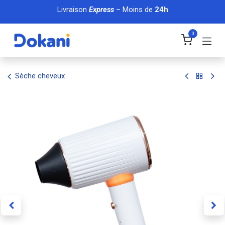
Se rendre au contenu
Livraison
Express
– Moins de
24h
0
Sèche cheveux