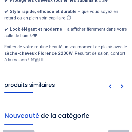
✔️
Protège les cheveux tout en les sublimant
💆‍♀️💫
✔️
Style rapide, efficace et durable
– que vous soyez en
retard ou en plein soin capillaire ⏱️
✔️
Look élégant et moderne
– à afficher fièrement dans votre
salle de bain ✨🖤
Faites de votre routine beauté un vrai moment de plaisir avec le
sèche-cheveux Florence 2200W
. Résultat de salon, confort
à la maison ! 💯🎀💇‍♀️
produits similaires
Nouveauté
de la catégorie