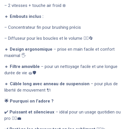
– 2 vitesses + touche air froid ❄️
🔸
Embouts inclus :
– Concentrateur fin pour brushing précis
– Diffuseur pour les boucles et le volume 💁‍♀️🔄
🔸
Design ergonomique
– prise en main facile et confort
maximal 🖐️
🔸
Filtre amovible
– pour un nettoyage facile et une longue
durée de vie 🧽🛡️
🔸
Câble long avec anneau de suspension
– pour plus de
liberté de mouvement 🔌
🌟 Pourquoi on l’adore ?
✔️
Puissant et silencieux
– idéal pour un usage quotidien ou
pro 🧏‍♀️💼