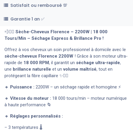
Satisfait ou remboursé 💯
Garantie 1 an ✅
💨💁‍♀️
Sèche-Cheveux Florence – 2200W | 18 000
Tours/Min – Séchage Express & Brillance Pro !
Offrez à vos cheveux un soin professionnel à domicile avec le
sèche-cheveux Florence 2200W
! Grâce à son moteur ultra-
rapide de
18 000 RPM
, il garantit un
séchage ultra-rapide
,
une
brillance naturelle
et un
volume maîtrisé
, tout en
protégeant la fibre capillaire ✨💇‍♀️
🔸
Puissance :
2200W – un séchage rapide et homogène ⚡
🔸
Vitesse du moteur :
18 000 tours/min – moteur numérique
à haute performance 🌀
🔸
Réglages personnalisés :
– 3 températures 🌡️