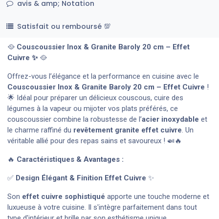
avis & amp; Notation
Satisfait ou remboursé 💯
🥘
Couscoussier Inox & Granite Baroly 20 cm – Effet
Cuivre ✨
🥘
Offrez-vous l’élégance et la performance en cuisine avec le
Couscoussier Inox & Granite Baroly 20 cm – Effet Cuivre
!
🌟 Idéal pour préparer un délicieux couscous, cuire des
légumes à la vapeur ou mijoter vos plats préférés, ce
couscoussier combine la robustesse de l’
acier inoxydable
et
le charme raffiné du
revêtement granite effet cuivre
. Un
véritable allié pour des repas sains et savoureux ! 🍛🔥
🔥
Caractéristiques & Avantages :
✅
Design Élégant & Finition Effet Cuivre
✨
Son
effet cuivre sophistiqué
apporte une touche moderne et
luxueuse à votre cuisine. Il s'intègre parfaitement dans tout
type d'intérieur et brille par son esthétisme unique.