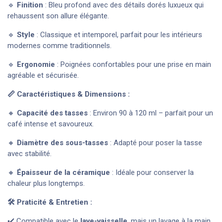
🔹
Finition
: Bleu profond avec des détails dorés luxueux qui
rehaussent son allure élégante.
🔹
Style
: Classique et intemporel, parfait pour les intérieurs
modernes comme traditionnels.
🔹
Ergonomie
: Poignées confortables pour une prise en main
agréable et sécurisée.
📏 Caractéristiques & Dimensions :
🔸
Capacité des tasses
: Environ 90 à 120 ml – parfait pour un
café intense et savoureux.
🔸
Diamètre des sous-tasses
: Adapté pour poser la tasse
avec stabilité.
🔸
Épaisseur de la céramique
: Idéale pour conserver la
chaleur plus longtemps.
🛠️ Praticité & Entretien :
✔️ Compatible avec le
lave-vaisselle
, mais un lavage à la main