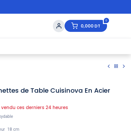
0
0,000
DT
s de Table
💇 Beauté
⚡ Ventes Flash
Ma
hettes de Table Cuisinova En Acier
 vendu ces derniers 24 heures
xydable
eur 18 cm