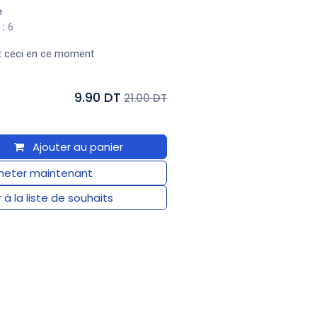
e
:
6
t ceci en ce moment
9.90 DT
21.00 DT
Ajouter au panier
eter maintenant
 à la liste de souhaits