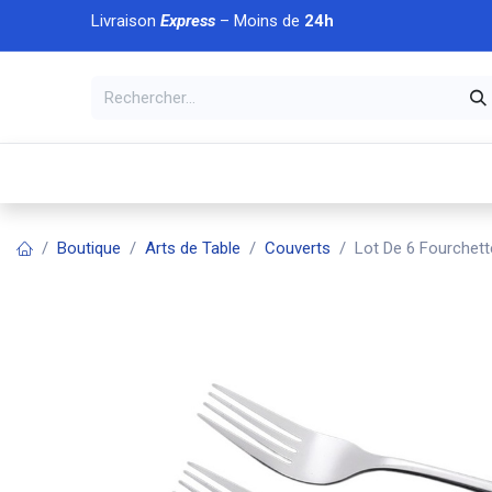
Se rendre au contenu
Livraison
Express
– Moins de
24h
À DÉCOUVRIR
🏠 Accueil
🛒Boutique
💥Nouveaut
Boutique
Arts de Table
Couverts
Lot De 6 Fourchett