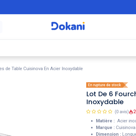
é
⚡ Électroménager
🍳 Cuisine
🍽️ Art
es de Table Cuisinova En Acier Inoxydable
En rupture de stock
Lot De 6 Fourc
Inoxydable
2
(0 avis)
Matière :
Acier ino
Marque :
Cuisinova
Dimension :
Longu