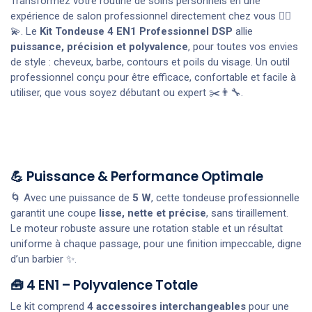
Transformez votre routine de soins personnels en une
expérience de salon professionnel directement chez vous 💆‍♂️
💫. Le
Kit Tondeuse 4 EN1 Professionnel DSP
allie
puissance, précision et polyvalence
, pour toutes vos envies
de style : cheveux, barbe, contours et poils du visage. Un outil
professionnel conçu pour être efficace, confortable et facile à
utiliser, que vous soyez débutant ou expert ✂️👨‍🔧.
💪 Puissance & Performance Optimale
🌀 Avec une puissance de
5 W
, cette tondeuse professionnelle
garantit une coupe
lisse, nette et précise
, sans tiraillement.
Le moteur robuste assure une rotation stable et un résultat
uniforme à chaque passage, pour une finition impeccable, digne
d’un barbier ✨.
🧰 4 EN1 – Polyvalence Totale
Le kit comprend
4 accessoires interchangeables
pour une