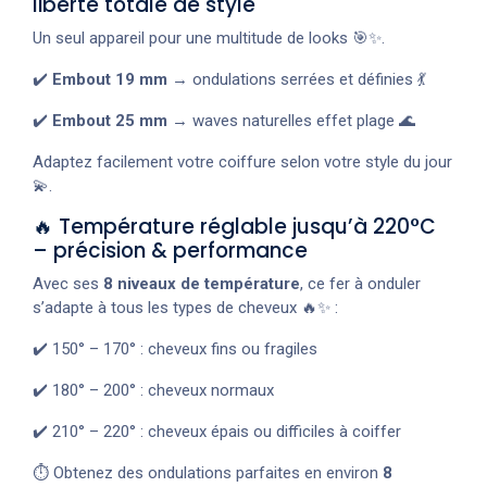
liberté totale de style
Un seul appareil pour une multitude de looks 🎯✨.
✔️
Embout 19 mm
→ ondulations serrées et définies 💃
✔️
Embout 25 mm
→ waves naturelles effet plage 🌊
Adaptez facilement votre coiffure selon votre style du jour
💫.
🔥 Température réglable jusqu’à 220°C
– précision & performance
Avec ses
8 niveaux de température
, ce fer à onduler
s’adapte à tous les types de cheveux 🔥✨ :
✔️ 150° – 170° : cheveux fins ou fragiles
✔️ 180° – 200° : cheveux normaux
✔️ 210° – 220° : cheveux épais ou difficiles à coiffer
⏱️ Obtenez des ondulations parfaites en environ
8