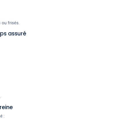
 ou frisés.
mps assuré
.
ereine
é :