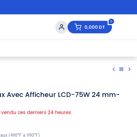
0
0,000
DT
s de Table
💇 Beauté
⚡ Ventes Flash
Ma
ux Avec Afficheur LCD-75W 24 mm-
 vendu ces derniers 24 heures
eaux (490°F à 990°F)