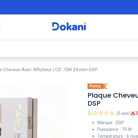
é
⚡ Électroménager
🍳 Cuisine
🍽️ Art
e Cheveux Avec Afficheur LCD-75W 24 mm-DSP
Promo
Plaque Cheve
DSP
3
(0 avis)
Marque : DSP
Puissance : 75 W
Température : 6 niv