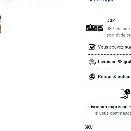
DSP
DSP est une 
soin et de c
Vous pouvez
ouv
Livraison 💯 gra
Retour & échang
Livraison expresse
si vous command
SKU