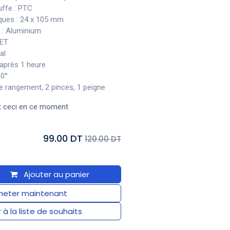
uffe : PTC
ques : 24 x 105 mm
 : Aluminium
PET
al
 après 1 heure
60°
e rangement, 2 pinces, 1 peigne
t ceci en ce moment
99.00 DT
120.00 DT
Ajouter au panier
eter maintenant
 à la liste de souhaits