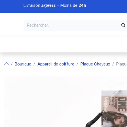
Se rendre au contenu
Livraison
Express
– Moins de
24h
À DÉCOUVRIR
🏠 Accueil
🛒Boutique
💥Nouveaut
Boutique
Appareil de coiffure
Plaque Cheveux
Plaqu