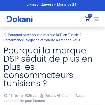
Se rendre au contenu
Livraison
Express
– Moins de
24h
0
Pourquoi opter pour la marque DSP en Tunisie ?
Performance, élégance et fiabilité au rendez-vous
Pourquoi la marque
DSP séduit de plus en
plus les
consommateurs
tunisiens ?
Dokani, Ali Cherif
16 février 2026
par
| Aucun
commentaire pour l'instant