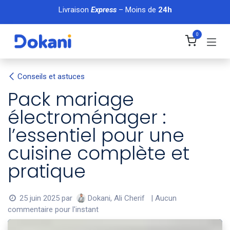
Se rendre au contenu
Livraison
Express
– Moins de
24h
0
Conseils et astuces
Pack mariage
électroménager :
l’essentiel pour une
cuisine complète et
pratique
Dokani, Ali Cherif
25 juin 2025
par
| Aucun
commentaire pour l'instant