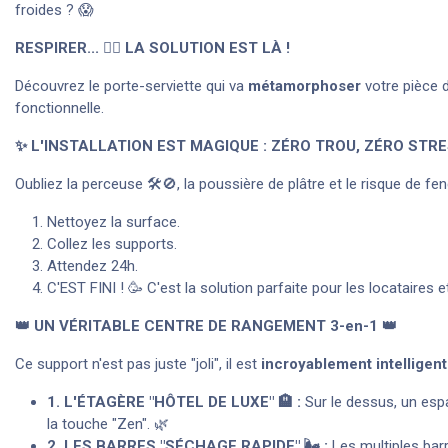
froides ? 😱
RESPIRER... 🧘‍♀️ LA SOLUTION EST LÀ !
Découvrez le porte-serviette qui va
métamorphoser
votre pièce d
fonctionnelle.
✨ L'INSTALLATION EST MAGIQUE : ZÉRO TROU, ZÉRO STRE
Oubliez la perceuse 🛠️🚫, la poussière de plâtre et le risque de f
Nettoyez la surface.
Collez les supports.
Attendez 24h.
C'EST FINI ! 🥳 C'est la solution parfaite pour les locataires 
👑 UN VÉRITABLE CENTRE DE RANGEMENT 3-en-1 👑
Ce support n'est pas juste "joli", il est
incroyablement intelligent
1. L'ÉTAGÈRE "HÔTEL DE LUXE" 🏨 :
Sur le dessus, un espa
la touche "Zen". 🌿
2. LES BARRES "SÉCHAGE RAPIDE" 🌬️ :
Les multiples barre