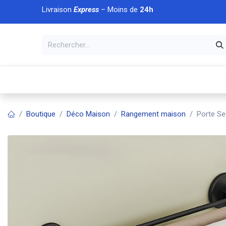
Se rendre au contenu
Livraison
Express
– Moins de
24h
À DÉCOUVRIR
🏠 Accueil
🛒Boutique
💥Nouveaut
Boutique
Déco Maison
Rangement maison
Porte Ser