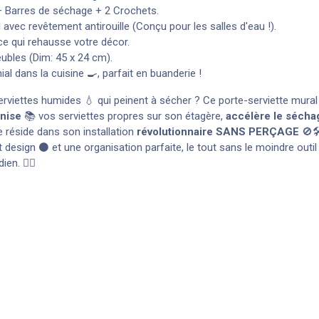
 Barres de séchage + 2 Crochets.
 avec revêtement antirouille (Conçu pour les salles d'eau !).
ce qui rehausse votre décor.
ubles (Dim: 45 x 24 cm).
al dans la cuisine 🍳, parfait en buanderie !
erviettes humides 💧 qui peinent à sécher ? Ce porte-serviette mural
nise
📚 vos serviettes propres sur son étagère,
accélère le sécha
e réside dans son installation
révolutionnaire SANS PERÇAGE
🚫🛠
esign ⚫ et une organisation parfaite, le tout sans le moindre outil n
en. 🧘‍♀️