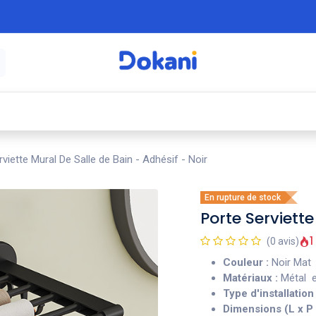
é
⚡ Électroménager
🍳 Cuisine
🍽️ Art
viette Mural De Salle de Bain - Adhésif - Noir
En rupture de stock
Porte Serviette
1
(0 avis)
Couleur :
Noir Mat
Matériaux :
Métal e
Type d'installation 
Dimensions (L x P 