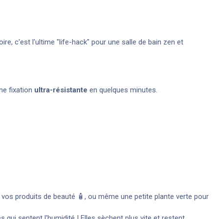
e, c'est l'ultime "life-hack" pour une salle de bain zen et
ne fixation
ultra-résistante
en quelques minutes.
, vos produits de beauté 🧴, ou même une petite plante verte pour
s qui sentent l'humidité ! Elles sèchent plus vite et restent