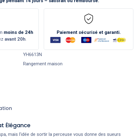
e pendant 14 jours – satisfait ou remboursé.
en
moins de 24h
Paiement sécurisé et garanti.
ez
avant 20h
.
YH6613N
Rangement maison
ation
at Élégance
pa, mais l'idée de sortir la perceuse vous donne des sueurs