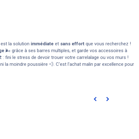
 est la solution
immédiate
et
sans effort
que vous recherchez !
ge
🌬️ grâce à ses barres multiples, et garde vos accessoires à
️ : fini le stress de devoir trouer votre carrelalage ou vos murs !
i la moindre poussière 💨. C'est l'achat malin par excellence pour