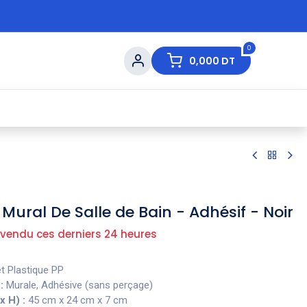
0
0,000
DT
s de Table
💇 Beauté
⚡ Ventes Flash
Ma
 Mural De Salle de Bain - Adhésif - Noir
 vendu ces derniers 24 heures
t Plastique PP
:
Murale, Adhésive (sans perçage)
x H) :
45 cm x 24 cm x 7 cm