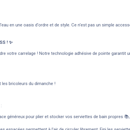
'eau en une oasis d'ordre et de style. Ce n'est pas un simple accessoir
SS ! ✨
endre votre carrelage ! Notre technologie adhésive de pointe garantit u
et les bricoleurs du dimanche !
:
ce généreux pour plier et stocker vos serviettes de bain propres 📚
s espacées permettent à l'air de circuler librement. Fini les serviette