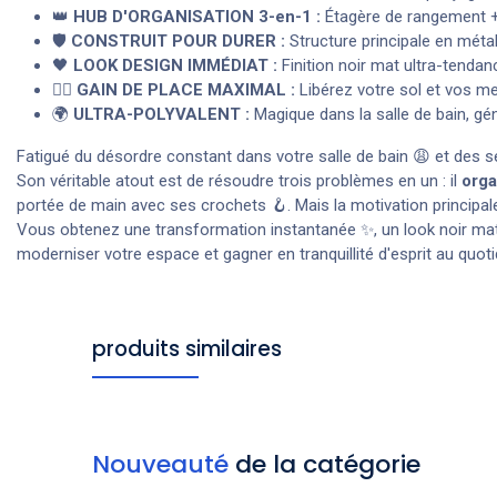
👑
HUB D'ORGANISATION 3-en-1 :
Étagère de rangement +
🛡️
CONSTRUIT POUR DURER :
Structure principale en métal
🖤
LOOK DESIGN IMMÉDIAT :
Finition noir mat ultra-tendan
🧘‍♀️
GAIN DE PLACE MAXIMAL :
Libérez votre sol et vos me
🌍
ULTRA-POLYVALENT :
Magique dans la salle de bain, géni
Fatigué du désordre constant dans votre salle de bain 😩 et des s
Son véritable atout est de résoudre trois problèmes en un : il
orga
portée de main avec ses crochets 🪝. Mais la motivation principal
Vous obtenez une transformation instantanée ✨, un look noir mat d
moderniser votre espace et gagner en tranquillité d'esprit au quotidi
produits similaires
Nouveauté
de la catégorie