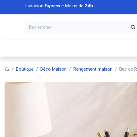
Se rendre au contenu
Livraison
Express
– Moins de
24h
À DÉCOUVRIR
🏠 Accueil
🛒Boutique
💥Nouveaut
Boutique
Déco Maison
Rangement maison
Bac de R