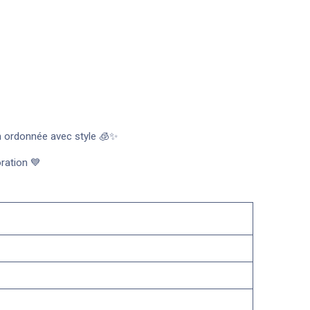
on ordonnée avec style 🧊✨
oration 💙