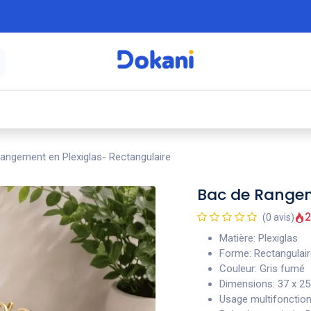
é
⚡ Électroménager
🍳 Cuisine
🍽️ Art
angement en Plexiglas- Rectangulaire
Bac de Rangem
2
(0 avis)
Matière: Plexiglas
Forme: Rectangulai
Couleur: Gris fumé
Dimensions: 37 x 25 
Usage multifonction