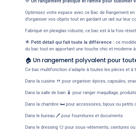
💙
Un rangement pratique et raffiné pour sublimer v
Optimisez votre espace avec ce Bac de Rangement en Plex
d’organiser vos objets tout en gardant un œil sur leur c
Fabriqué en plexiglas robuste, ce bac est à la fois rési
🌟
Petit détail qui fait toute la différence :
ce modèle
du bac tout en apportant une touche chic et moderne à
🏠 Un rangement polyvalent pour tout
Ce bac multifonction s’adapte à toutes les pièces et à 
Dans la cuisine 🍴 pour organiser épices, capsules, sn
Dans la salle de bain 🧴 pour ranger maquillage, produi
Dans la chambre 🛏️ pour accessoires, bijoux ou petits 
Dans le bureau 🖊️ pour fournitures et documents
Dans le dressing 👕 pour sous-vêtements, ceintures ou