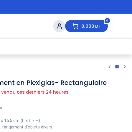
0
0,000
DT
s de Table
💇 Beauté
⚡ Ventes Flash
Ma
ent en Plexiglas- Rectangulaire
 vendu ces derniers 24 heures
re
x 15,5 cm (L x L x H)
: rangement d'objets divers