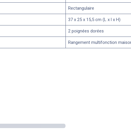
Rectangulaire
37 x 25 x 15,5 cm (L x l x H)
2 poignées dorées
Rangement multifonction maiso