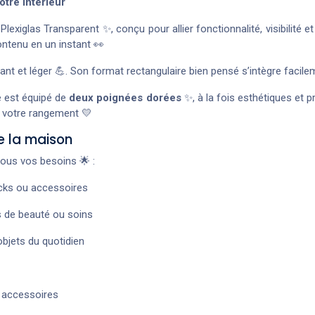
otre intérieur
iglas Transparent ✨, conçu pour allier fonctionnalité, visibilité et
ontenu en un instant 👀
stant et léger 💪. Son format rectangulaire bien pensé s’intègre facil
 est équipé de
deux poignées dorées
✨, à la fois esthétiques et pr
 votre rangement 💛
e la maison
tous vos besoins 🌟 :
acks ou accessoires
ts de beauté ou soins
objets du quotidien
 accessoires