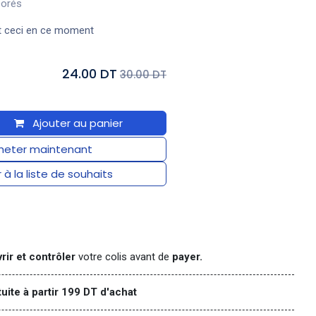
Dorés
t ceci en ce moment
24.00 DT
30.00 DT
Ajouter au panier
eter maintenant
 à la liste de souhaits
rir et contrôler
votre colis avant de
payer.
tuite à partir 199 DT d'achat