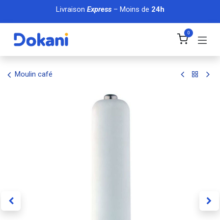
Se rendre au contenu
Livraison
Express
– Moins de
24h
0
Moulin café