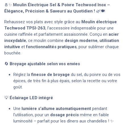
🧂✨
Moulin Électrique Sel & Poivre Techwood Inox –
Élégance, Précision & Saveurs au Quotidien !
🌿🍽️
Rehaussez vos plats avec style grâce au
Moulin électrique
Techwood TPSI-263
, l’accessoire indispensable pour une
cuisine raffinée et parfaitement assaisonnée. Conçu en
acier
inoxydable
, ce moulin combine
design moderne
,
utilisation
intuitive
et
fonctionnalités pratiques
, pour sublimer chaque
bouchée.
🔄
Broyage ajustable selon vos envies
Réglez la
finesse de broyage
du sel, du poivre ou de vos
épices, de très fin à plus épais, selon la recette ou votre
goût.
💡
Éclairage LED intégré
Une
lumière s’allume automatiquement
pendant
l’utilisation, pour un
dosage précis
même en faible
luminosité – parfait pour les dîners aux chandelles ! ✨