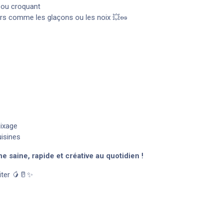
s ou croquant
urs comme les glaçons ou les noix 💥🥜
mixage
uisines
saine, rapide et créative au quotidien !
iter 🥭🥛✨