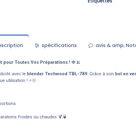
Étiquettes
scription
spécifications
avis & amp; Not
t pour Toutes Vos Préparations !
🍓🍌
icité avec le
blender Techwood TBL-789
. Grâce à son
bol en ve
e utilisation ! ⚡🍲
 portions
éparations froides ou chaudes 🍹🍵