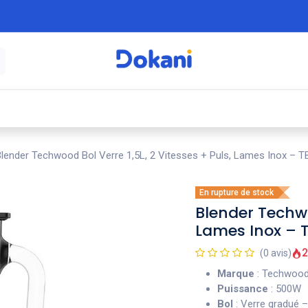
é
⚡ Électroménager
🍳 Cuisine
🍽️ Art
lender Techwood Bol Verre 1,5L, 2 Vitesses + Puls, Lames Inox – 
En rupture de stock
Blender Techwoo
Lames Inox – 
2
(0 avis)
Marque
: Techwo
Puissance
: 500W
Bol
: Verre gradué – 