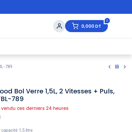
0
0,000
DT
s de Table
💇 Beauté
⚡ Ventes Flash
Ma
TBL-789
d Bol Verre 1,5L, 2 Vitesses + Puls,
TBL-789
 vendu ces derniers 24 heures
od
capacité 1,5 litre