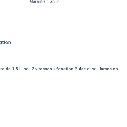
Garantie 1 an ✅
ation
rre de 1,5 L
, ses
2 vitesses + fonction Pulse
et ses
lames en