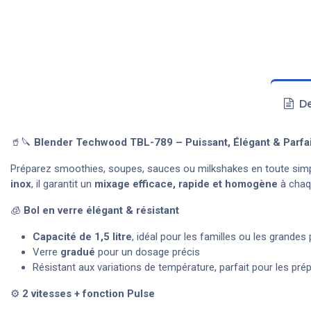
De
🥤🔪
Blender Techwood TBL-789 – Puissant, Élégant & Parfai
Préparez smoothies, soupes, sauces ou milkshakes en toute simpl
inox
, il garantit un
mixage efficace, rapide et homogène
à chaqu
🧊
Bol en verre élégant & résistant
Capacité de 1,5 litre
, idéal pour les familles ou les grandes
Verre
gradué
pour un dosage précis
Résistant aux variations de température, parfait pour les pr
⚙️
2 vitesses + fonction Pulse