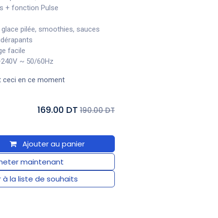
es + fonction Pulse
 glace pilée, smoothies, sauces
idérapants
e facile
–240V ~ 50/60Hz
t ceci en ce moment
169.00 DT
190.00 DT
Ajouter au panier
eter maintenant
 à la liste de souhaits