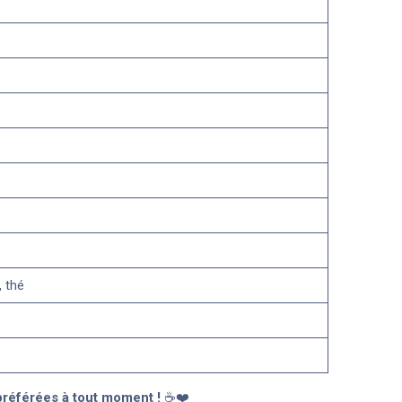
 thé
préférées à tout moment !
☕❤️