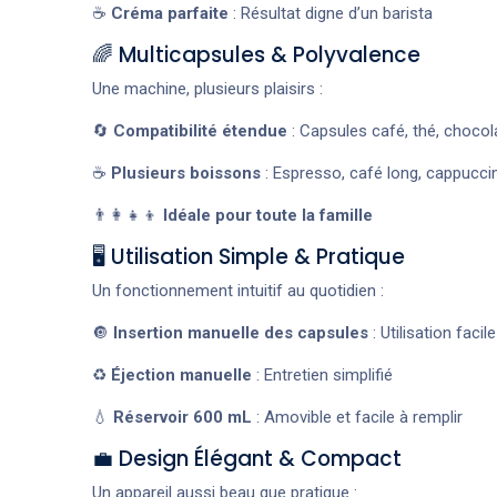
☕
Créma parfaite
: Résultat digne d’un barista
🌈 Multicapsules & Polyvalence
Une machine, plusieurs plaisirs :
🔄
Compatibilité étendue
: Capsules café, thé, chocol
☕
Plusieurs boissons
: Espresso, café long, cappucci
👨‍👩‍👧‍👦
Idéale pour toute la famille
🖥️ Utilisation Simple & Pratique
Un fonctionnement intuitif au quotidien :
🔘
Insertion manuelle des capsules
: Utilisation facile
♻️
Éjection manuelle
: Entretien simplifié
💧
Réservoir 600 mL
: Amovible et facile à remplir
💼 Design Élégant & Compact
Un appareil aussi beau que pratique :