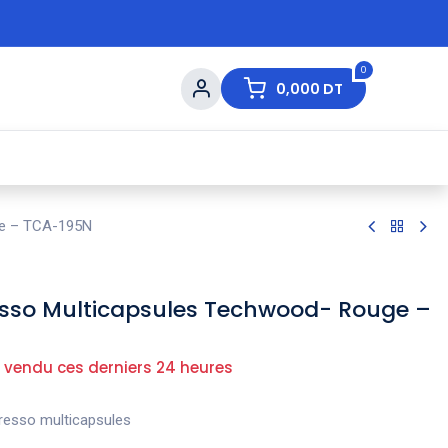
0
0,000
DT
s de Table
💇 Beauté
⚡ Ventes Flash
Ma
ge – TCA-195N
sso Multicapsules Techwood- Rouge –
 vendu ces derniers 24 heures
presso multicapsules