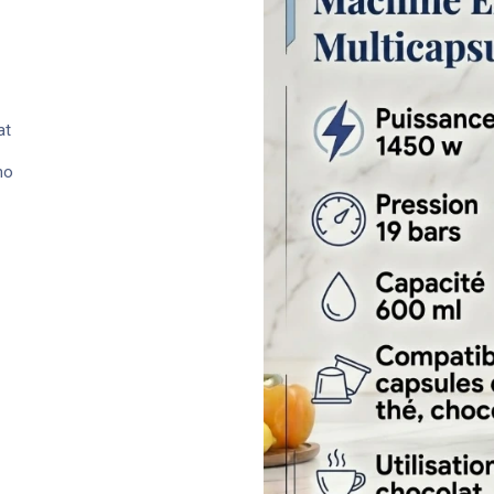
at
no