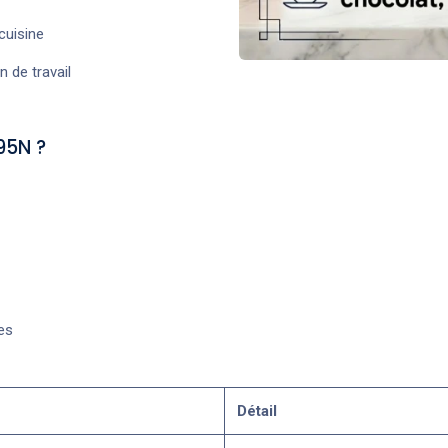
cuisine
n de travail
95N ?
es
Détail