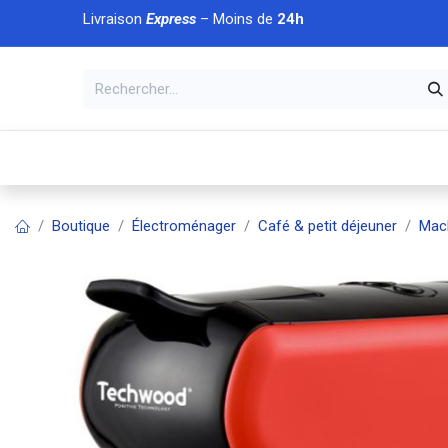
Se rendre au contenu
Livraison
Express
– Moins de
24h
À DÉCOUVRIR
🏠 Accueil
🛒Boutique
💥Nouveaut
Boutique
Électroménager
Café & petit déjeuner
Mach