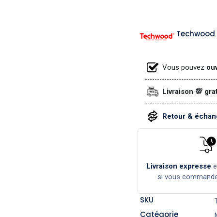
Techwood
Vous pouvez
ouv
Livraison 💯 gra
Retour & échang
Livraison expresse
si vous command
SKU
Catégorie