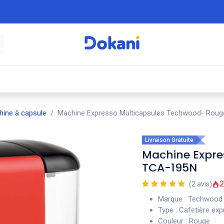
é
⚡ Électroménager
🍳 Cuisine
🍽️ Art
ine à capsule
Machine Expresso Multicapsules Techwood- Rou
Livraison Gratuite
Machine Expre
TCA-195N
2
(2 avis)
Marque : Techwood
Type : Cafetière ex
Couleur : Rouge