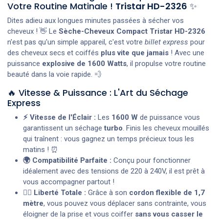
Votre Routine Matinale !
Tristar HD-2326
✨
Dites adieu aux longues minutes passées à sécher vos
cheveux ! 👋 Le
Sèche-Cheveux Compact Tristar HD-2326
n'est pas qu'un simple appareil, c'est votre
billet express
pour
des cheveux secs et coiffés
plus vite que jamais
! Avec une
puissance
explosive de 1600 Watts
, il propulse votre routine
beauté dans la voie rapide. 💨
🔥 Vitesse & Puissance : L'Art du Séchage
Express
⚡ Vitesse de l'Éclair :
Les
1600 W
de puissance vous
garantissent un séchage
turbo
. Finis les cheveux mouillés
qui traînent : vous gagnez un temps précieux tous les
matins ! ⏰
🌍 Compatibilité Parfaite :
Conçu pour fonctionner
idéalement avec des tensions de 220 à 240V, il est prêt à
vous accompagner partout !
🤸‍♀️ Liberté Totale :
Grâce à son
cordon flexible de 1,7
mètre
, vous pouvez vous déplacer sans contrainte, vous
éloigner de la prise et vous coiffer
sans vous casser le