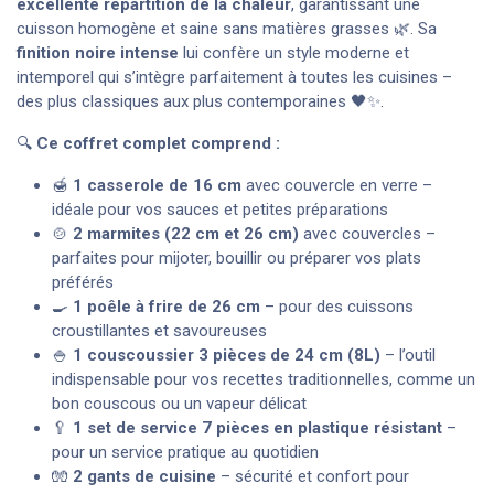
excellente répartition de la chaleur
, garantissant une
cuisson homogène et saine sans matières grasses 🌿. Sa
finition noire intense
lui confère un style moderne et
intemporel qui s’intègre parfaitement à toutes les cuisines –
des plus classiques aux plus contemporaines 🖤✨.
🔍
Ce coffret complet comprend :
🍯
1 casserole de 16 cm
avec couvercle en verre –
idéale pour vos sauces et petites préparations
🍲
2 marmites (22 cm et 26 cm)
avec couvercles –
parfaites pour mijoter, bouillir ou préparer vos plats
préférés
🍳
1 poêle à frire de 26 cm
– pour des cuissons
croustillantes et savoureuses
🍚
1 couscoussier 3 pièces de 24 cm (8L)
– l’outil
indispensable pour vos recettes traditionnelles, comme un
bon couscous ou un vapeur délicat
🥄
1 set de service 7 pièces en plastique résistant
–
pour un service pratique au quotidien
🧤
2 gants de cuisine
– sécurité et confort pour