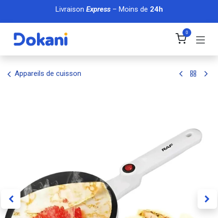
Se rendre au contenu
Livraison
Express
– Moins de
24h
0
Appareils de cuisson