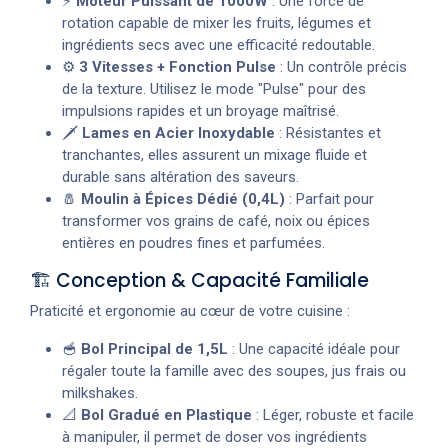
⚡
Moteur Puissant de 1000W
: Une force de
rotation capable de mixer les fruits, légumes et
ingrédients secs avec une efficacité redoutable.
⚙️
3 Vitesses + Fonction Pulse
: Un contrôle précis
de la texture. Utilisez le mode "Pulse" pour des
impulsions rapides et un broyage maîtrisé.
🗡️
Lames en Acier Inoxydable
: Résistantes et
tranchantes, elles assurent un mixage fluide et
durable sans altération des saveurs.
🧂
Moulin à Épices Dédié (0,4L)
: Parfait pour
transformer vos grains de café, noix ou épices
entières en poudres fines et parfumées.
🏗️ Conception & Capacité Familiale
Praticité et ergonomie au cœur de votre cuisine :
🥣
Bol Principal de 1,5L
: Une capacité idéale pour
régaler toute la famille avec des soupes, jus frais ou
milkshakes.
📐
Bol Gradué en Plastique
: Léger, robuste et facile
à manipuler, il permet de doser vos ingrédients