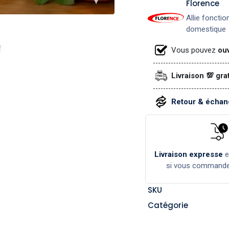
​Florence
Allie fonctio
domestique
Vous pouvez
ouv
Livraison 💯 gra
Retour & échang
Livraison expresse
si vous command
SKU
Catégorie