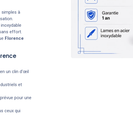
 simples à
sation.
r inoxydable
sans effort.
que
Florence
orence
en un clin d'œil
dustriels et
prévue pour une
us ceux qui