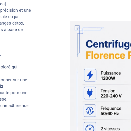
es).
précision et une
ale du jus.
langes détox,
es à base de
 :
coloré qui
ionner sur une
Hz
.
buste pour une
sse.
r une adhérence