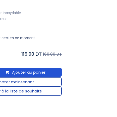
r inoxydable
gumes
t ceci en ce moment
119.00 DT
160.00 DT
Ajouter au panier
eter maintenant
 à la liste de souhaits