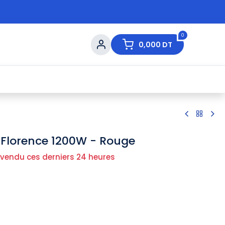
0
0,000
DT
s de Table
💇 Beauté
⚡ Ventes Flash
Ma
 Florence 1200W - Rouge
 vendu ces derniers 24 heures