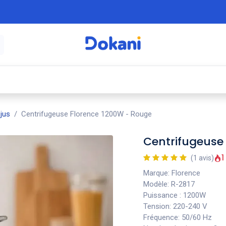
é
⚡ Électroménager
🍳 Cuisine
🍽️ Art
jus
Centrifugeuse Florence 1200W - Rouge
Centrifugeuse
1
(1 avis)
Marque: Florence
Modèle: R-2817
Puissance : 1200W
Tension: 220-240 V
Fréquence: 50/60 Hz