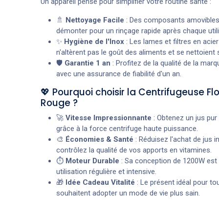
Un appareil pensé pour simplifier votre routine santé :
🚿
Nettoyage Facile
: Des composants amovibles
démonter pour un rinçage rapide après chaque utili
✨
Hygiène de l'Inox
: Les lames et filtres en acie
n'altèrent pas le goût des aliments et se nettoient 
🛡️
Garantie 1 an
: Profitez de la qualité de la mar
avec une assurance de fiabilité d'un an.
💖 Pourquoi choisir la Centrifugeuse Fl
Rouge ?
🚀
Vitesse Impressionnante
: Obtenez un jus pur 
grâce à la force centrifuge haute puissance.
🎨
Économies & Santé
: Réduisez l'achat de jus in
contrôlez la qualité de vos apports en vitamines.
⏱️
Moteur Durable
: Sa conception de 1200W est 
utilisation régulière et intensive.
🎁
Idée Cadeau Vitalité
: Le présent idéal pour to
souhaitent adopter un mode de vie plus sain.