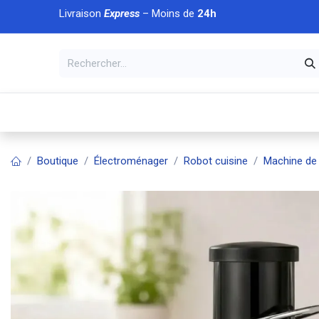
Se rendre au contenu
Livraison
Express
– Moins de
24h
À DÉCOUVRIR
🏠 Accueil
🛒Boutique
💥Nouveaut
Boutique
Électroménager
Robot cuisine
Machine de 