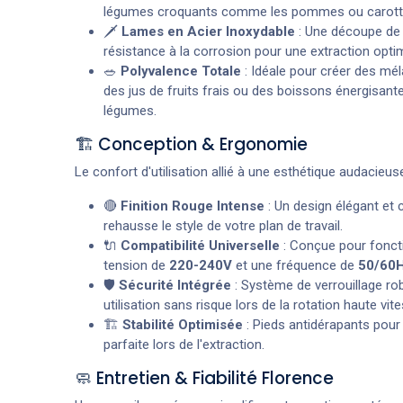
légumes croquants comme les pommes ou carott
🗡️
Lames en Acier Inoxydable
: Une découpe de 
résistance à la corrosion pour une extraction optim
🥗
Polyvalence Totale
: Idéale pour créer des mé
des jus de fruits frais ou des boissons énergisant
légumes.
🏗️ Conception & Ergonomie
Le confort d'utilisation allié à une esthétique audacieuse
🔴
Finition Rouge Intense
: Un design élégant et 
rehausse le style de votre plan de travail.
🔌
Compatibilité Universelle
: Conçue pour fonct
tension de
220-240V
et une fréquence de
50/60
🛡️
Sécurité Intégrée
: Système de verrouillage ro
utilisation sans risque lors de la rotation haute vite
🏗️
Stabilité Optimisée
: Pieds antidérapants pou
parfaite lors de l'extraction.
🧼 Entretien & Fiabilité Florence