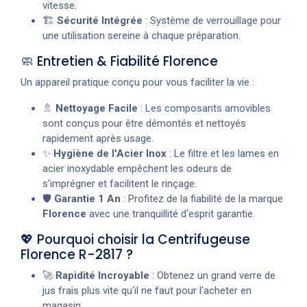
vitesse.
🏗️
Sécurité Intégrée
: Système de verrouillage pour
une utilisation sereine à chaque préparation.
🧼 Entretien & Fiabilité Florence
Un appareil pratique conçu pour vous faciliter la vie :
🚿
Nettoyage Facile
: Les composants amovibles
sont conçus pour être démontés et nettoyés
rapidement après usage.
✨
Hygiène de l'Acier Inox
: Le filtre et les lames en
acier inoxydable empêchent les odeurs de
s'imprégner et facilitent le rinçage.
🛡️
Garantie 1 An
: Profitez de la fiabilité de la marque
Florence
avec une tranquillité d'esprit garantie.
💖 Pourquoi choisir la Centrifugeuse
Florence R-2817 ?
🚀
Rapidité Incroyable
: Obtenez un grand verre de
jus frais plus vite qu'il ne faut pour l'acheter en
magasin.