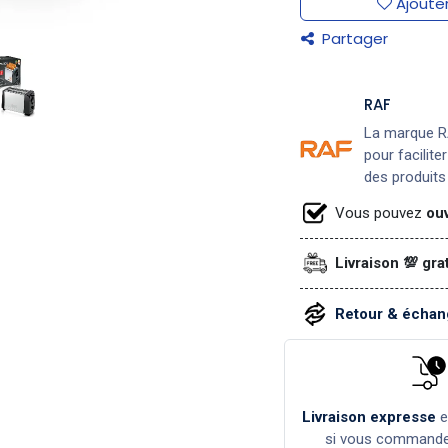
Ajouter
Partager
RAF
La marque RA
pour facilite
des produits 
Vous pouvez
ouv
Livraison 💯 gra
Retour & échang
Livraison expresse
si vous command