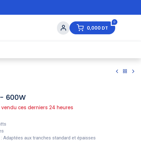
0
0,000
DT
s de Table
💇 Beauté
⚡ Ventes Flash
Ma
F - 600W
 vendu ces derniers 24 heures
tts
es
: Adaptées aux tranches standard et épaisses