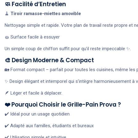
🧼 Facilité d’Entretien
🧹
Tiroir ramasse-miettes amovible
Nettoyage simple et rapide. Votre plan de travail reste propre et ne
🧽 Surface facile à essuyer
Un simple coup de chiffon suffit pour qu’il reste impeccable ✨.
🎨 Design Moderne & Compact
🏡 Format compact – parfait pour toutes les cuisines, même les 
✨ Design élégant et intemporel qui s’intègre harmonieusement à vo
🪶 Léger et facile à déplacer.
❤️ Pourquoi Choisir le Grille-Pain Prova ?
✔️ Idéal pour un usage quotidien
✔️ Adapté aux familles, étudiants et bureaux
✔️ Utilisation simple et intuitive