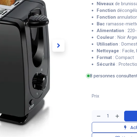
Niveaux
de brunissa
Fonction
décongélat
Fonction
annulation 
Bac
ramasse-miette
Alimentation
: 220
Couleur
: Noir Arge
Utilisation
: Domest
Nettoyage
: Facile,
Format
: Compact
Sécurité
: Protecti
8 personnes consulten
Prix
Ach