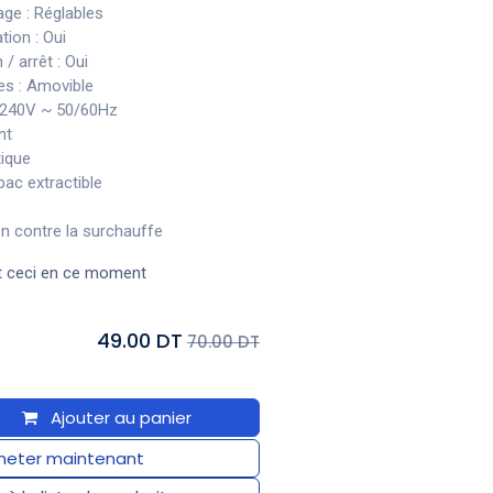
ge : Réglables
ion : Oui
/ arrêt : Oui
s : Amovible
-240V ~ 50/60Hz
nt
ique
 bac extractible
on contre la surchauffe
t ceci en ce moment
49.00 DT
70.00 DT
Ajouter au panier
eter maintenant