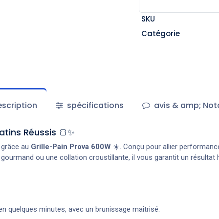
SKU
Catégorie
scription
spécifications
avis & amp; Not
atins Réussis 🍞✨
 grâce au
Grille-Pain Prova 600W
☀️. Conçu pour allier performance,
h gourmand ou une collation croustillante, il vous garantit un résulta
s en quelques minutes, avec un brunissage maîtrisé.