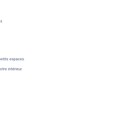
t.
petits espaces.
tre intérieur.